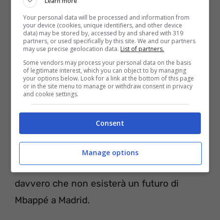
Learn more
Secondo l’ultima ricostruzione scritta dal
Your personal data will be processed and information from
your device (cookies, unique identifiers, and other device
Telegraph
, i madrileni avrebbero troppi
data) may be stored by, accessed by and shared with 319
partners, or used specifically by this site. We and our partners
problemi finanziari per permettersi un
may use precise geolocation data.
List of partners.
Some vendors may process your personal data on the basis
calciatore del genere. Sicuramente lo
of legitimate interest, which you can object to by managing
your options below. Look for a link at the bottom of this page
stipendio percepito dal fortissimo francese
or in the site menu to manage or withdraw consent in privacy
and cookie settings.
non sarà dei più leggeri del mondo del
calcio, ma è difficile pensare che Perez non
Consent
avesse già fatto tutti i suoi calcoli a
riguardo. Ad ogni modo, che abbia ragione il
Manage options
quotidiano britannico o meno, parrebbe
davvero che non esisterà un futuro di
Mbappé a Madrid.