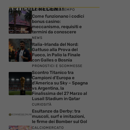
ARTICOLI RECENTI
GIOCHI E PASSATEMPO
Come funzionano i codici
bonus casino:
meccanismo, requisiti e
termini da conoscere
NEWS
Italia-Irlanda del Nord:
Gattuso alla Prova del
Fuoco, in Palio la Finale
con Galles o Bosnia
PRONOSTICI E SCOMMESSE
Scontro Titanico tra
Campioni d’Europa e
d’America su Sky – Spagna
vs Argentina, la
Finalissima del 27 Marzo al
Lusail Stadium in Qatar
CURIOSITÀ
Esultanze da Derby: tra
muscoli, surf e imitazioni,
le firme dei Bomber sul Gol
CALCIOMERCATO