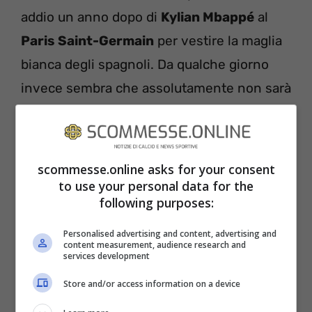
addio un anno dopo di
Kylian Mbappé
al
Paris Saint-Germain
per vestire la maglia
bianca degli spagnoli. Da qualche giorno
invece sembra che assolutamente non sarà
il parigino la nuova star del ‘Bernabeu’.
scommesse.online asks for your consent
to use your personal data for the
following purposes:
Personalised advertising and content, advertising and
content measurement, audience research and
services development
Store and/or access information on a device