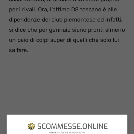
per i rivali. Ora, l’ottimo DS toscano è alle
dipendenze del club piemontese ed infatti,
si dice che per gennaio siano pronti almeno
un paio di colpi super di quelli che solo lui
sa fare.