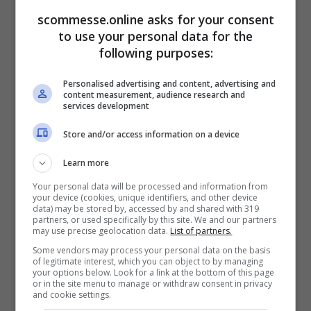
scommesse.online asks for your consent
Uno in particolare, secondo le ultime
to use your personal data for the
indiscrezioni, riguarda poi proprio la sua ex
following purposes:
squadra. Ai bianconeri, secondo diverse
Personalised advertising and content, advertising and
content measurement, audience research and
voci di mercato, piacerebbe infatti l’ex
services development
azzurro,
Fabián Ruiz Peña.
Il classe ’96 che
Store and/or access information on a device
unisce un ottimo fisico a delle interessanti
Learn more
trame di gioco, ha giocato a Fuorigrotta
Your personal data will be processed and information from
dall’estate del 2018 al 2022, anno in cui è
your device (cookies, unique identifiers, and other device
data) may be stored by, accessed by and shared with 319
poi andato al
Paris Saint-Germain
che
partners, or used specifically by this site. We and our partners
may use precise geolocation data.
List of partners.
all’epoca versò nelle casse dei napoletani
Some vendors may process your personal data on the basis
of legitimate interest, which you can object to by managing
circa 25 milioni secondo i dati di
your options below. Look for a link at the bottom of this page
or in the site menu to manage or withdraw consent in privacy
Transfermarkt.
and cookie settings.