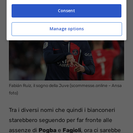
Consent
Manage options
Fabián Ruiz, il sogno della Juve (scommesse.online – Ansa
foto)
Tra i diversi nomi che quindi i bianconeri
starebbero seguendo per far fronte alle
assenze di
Pogba
e
Fagioli
, ora ci sarebbe