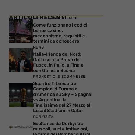
ARTICOLI RECENTI
GIOCHI E PASSATEMPO
Come funzionano i codici
bonus casino:
meccanismo, requisiti e
termini da conoscere
NEWS
Italia-Irlanda del Nord:
Gattuso alla Prova del
Fuoco, in Palio la Finale
con Galles o Bosnia
PRONOSTICI E SCOMMESSE
Scontro Titanico tra
Campioni d’Europa e
d’America su Sky – Spagna
vs Argentina, la
Finalissima del 27 Marzo al
Lusail Stadium in Qatar
CURIOSITÀ
Esultanze da Derby: tra
muscoli, surf e imitazioni,
le firme dei Bomber sul Gol