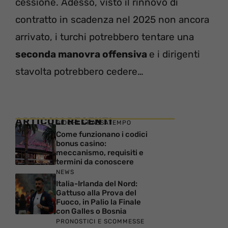
cessione. Adesso, visto il rinnovo di
contratto in scadenza nel 2025 non ancora
arrivato, i turchi potrebbero tentare una
seconda manovra offensiva
e i dirigenti
stavolta potrebbero cedere…
ARTICOLI RECENTI
GIOCHI E PASSATEMPO
Come funzionano i codici
bonus casino:
meccanismo, requisiti e
termini da conoscere
NEWS
Italia-Irlanda del Nord:
Gattuso alla Prova del
Fuoco, in Palio la Finale
con Galles o Bosnia
PRONOSTICI E SCOMMESSE