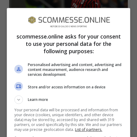
scommesse.online asks for your consent
to use your personal data for the
Krunic fedelissimo di Pioli: ancora per poco…
following purposes:
(Scommesseonline). ANSA Foto
Personalised advertising and content, advertising and
content measurement, audience research and
Tra le qualità principali del centrocampista,
services development
forse quella che emerge di più è quella
Store and/or access information on a device
relativa alla sua grande duttilità tecnico-
Learn more
tattica. Trequartista, mediano, mezzala, a
Your personal data will be processed and information from
your device (cookies, unique identifiers, and other device
centrocampo Krunic
può giocare
data) may be stored by, accessed by and shared with 319
partners, or used specifically by this site. We and our partners
praticamente ovunque
.
may use precise geolocation data.
List of partners.