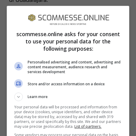
scommesse.online asks for your consent
to use your personal data for the
following purposes:
Personalised advertising and content, advertising and
content measurement, audience research and
services development
Store and/or access information on a device
Alla fine della corsa, come di consueto,
Learn more
anche il numero due della Red Bull ha
Your personal data will be processed and information from
your device (cookies, unique identifiers, and other device
data) may be stored by, accessed by and shared with 319
incontrato la stampa e lì si è notato che
partners, or used specifically by this site. We and our partners
may use precise geolocation data.
List of partners.
fosse su tutte le furie. ‘Checo’ Perez, ha
Some vendors may process your personal data on the basis