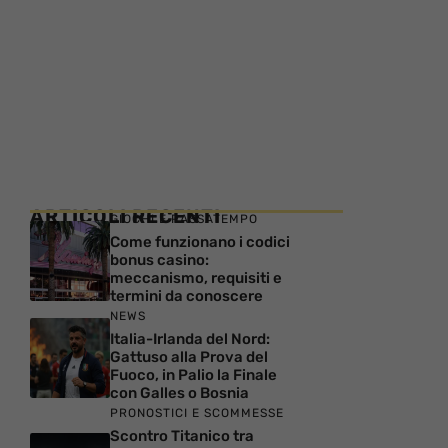
ARTICOLI RECENTI
GIOCHI E PASSATEMPO
Come funzionano i codici
bonus casino:
meccanismo, requisiti e
termini da conoscere
NEWS
Italia-Irlanda del Nord:
Gattuso alla Prova del
Fuoco, in Palio la Finale
con Galles o Bosnia
PRONOSTICI E SCOMMESSE
Scontro Titanico tra