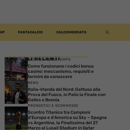
SIP
FANTACALCIO
CALCIOMERCATO
ARTICOLI RECENTI
GIOCHI E PASSATEMPO
Come funzionano i codici bonus
casino: meccanismo, requisiti e
termini da conoscere
NEWS
Italia-Irlanda del Nord: Gattuso alla
Prova del Fuoco, in Palio la Finale con
Galles o Bosnia
PRONOSTICI E SCOMMESSE
Scontro Titanico tra Campioni
d’Europa e d’America su Sky – Spagna
vs Argentina, la Finalissima del 27
Marzo al Lusail Stadium in Qatar