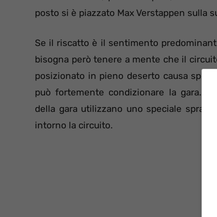
posto si è piazzato Max Verstappen sulla su
Se il riscatto è il sentimento predominante
bisogna però tenere a mente che il circuit
posizionato in pieno deserto causa spesso
può fortemente condizionare la gara. Per
della gara utilizzano uno speciale spray
intorno la circuito.