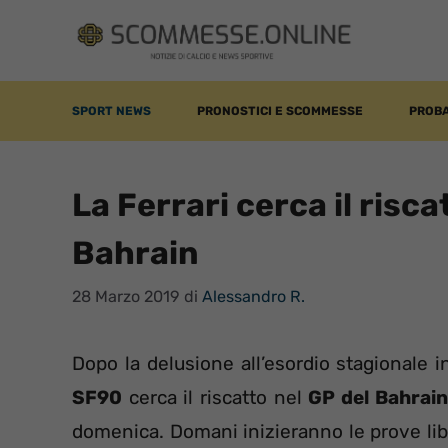
Vai
al
contenuto
SPORT NEWS
PRONOSTICI E SCOMMESSE
PROBA
La Ferrari cerca il risc
Bahrain
28 Marzo 2019
di
Alessandro R.
Dopo la delusione all’esordio stagionale in
SF90
cerca il riscatto nel
GP del Bahrain
domenica. Domani inizieranno le prove libe