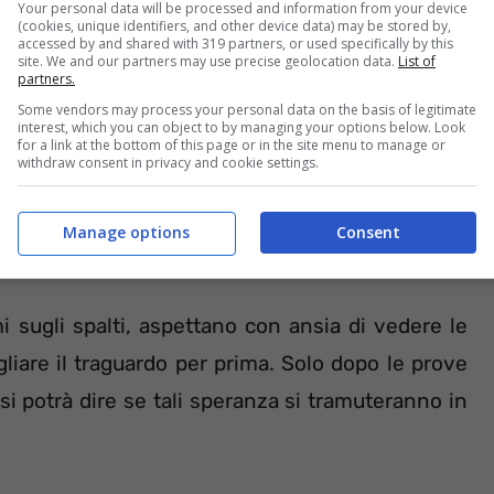
Your personal data will be processed and information from your device
(cookies, unique identifiers, and other device data) may be stored by,
accessed by and shared with 319 partners, or used specifically by this
site. We and our partners may use precise geolocation data.
List of
partners.
Some vendors may process your personal data on the basis of legitimate
interest, which you can object to by managing your options below. Look
 viene percorso ben 57 volte. Da quanto avvenne
for a link at the bottom of this page or in the site menu to manage or
withdraw consent in privacy and cookie settings.
il GP del Baharin è diventato tappa fissa quasi
1 a causa delle proteste da parte della cosiddetta
Manage options
Consent
mi sugli spalti, aspettano con ansia di vedere le
liare il traguardo per prima. Solo dopo le prove
 si potrà dire se tali speranza si tramuteranno in