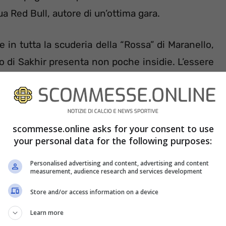
a Red Bull, autore di un’ottima gara.
 in tutta la scuderia della “Rossa” di Maranello,
o di Sakhir presenta non poche insidie. L’essere
 sabbia sulla pista portata dal vento, cosa che
 rimediare all’inconveniente, gli organizzatori
 adesivo per trattare le zone sabbiose che sono
scommesse.online asks for your consent to use
your personal data for the following purposes:
Personalised advertising and content, advertising and content
measurement, audience research and services development
Store and/or access information on a device
Learn more