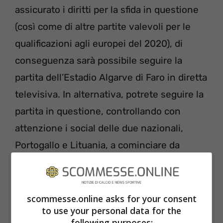
assicurato i diritti per la sfida in questione
(così come di altre partite valevoli per le
qualificazioni agli europei del 2020), di
conseguenza sarà possibile seguire la
partita dell’Estadio Algarve di Faro in diretta
televisiva. In alternativa, potrete seguire la
partita in questione, controllando con
attenzione i social delle due nazionali,
Portogallo e Lituania, a cominciare da
Instagram, Twitter e Facebook, dove
verranno pubblicati aggiornamenti sul
risultato dell’incontro. Consigliabile da
scommesse.online asks for your consent
to use your personal data for the
seguire anche le pagine ufficiali della Uefa.
following purposes: