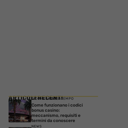
ARTICOLI RECENTI
GIOCHI E PASSATEMPO
Come funzionano i codici
bonus casino:
meccanismo, requisiti e
termini da conoscere
NEWS