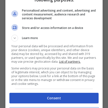
Personalised advertising and content, advertising and
content measurement, audience research and
services development
Store and/or access information on a device
Learn more
Your personal data will be processed and information from
your device (cookies, unique identifiers, and other device
data) may be stored by, accessed by and shared with 319
partners, or used specifically by this site. We and our partners
may use precise geolocation data.
List of partners.
Some vendors may process your personal data on the basis
PORTOGALLO-LITUANIA PROBABILI
of legitimate interest, which you can object to by managing
your options below. Look for a link at the bottom of this page
FORMAZIONI
or in the site menu to manage or withdraw consent in privacy
and cookie settings.
Portogallo (4-3-3): Patricio; Ricardo Pereira,
Consent
Pepe, Dias, Guerreiro; Moutinho, Joao