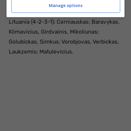
Mario, Danilo Pereira; Ronaldo, André Silva,
Manage options
Bernardo Silva.
Lituania (4-2-3-1): Cerniauskas; Baravykas,
Klimavicius, Girdvainis, Mikoliunas;
Golubickas, Simkus; Vorobjovas, Verbickas,
Laukzemis; Matulevicius.