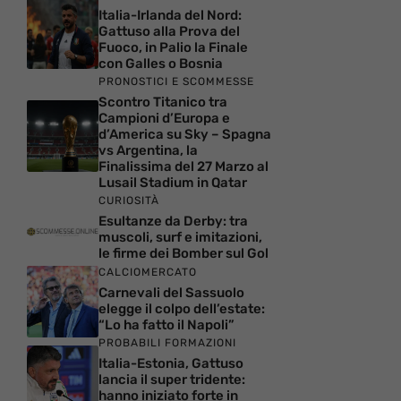
Italia-Irlanda del Nord:
Gattuso alla Prova del
Fuoco, in Palio la Finale
con Galles o Bosnia
PRONOSTICI E SCOMMESSE
Scontro Titanico tra
Campioni d’Europa e
d’America su Sky – Spagna
vs Argentina, la
Finalissima del 27 Marzo al
Lusail Stadium in Qatar
CURIOSITÀ
Esultanze da Derby: tra
muscoli, surf e imitazioni,
le firme dei Bomber sul Gol
CALCIOMERCATO
Carnevali del Sassuolo
elegge il colpo dell’estate:
“Lo ha fatto il Napoli”
PROBABILI FORMAZIONI
Italia-Estonia, Gattuso
lancia il super tridente:
hanno iniziato forte in