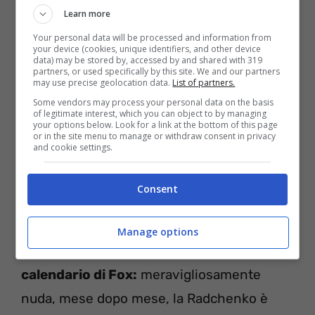
originaria di Omsk, in Siberia. Bionda, occhi
Learn more
azzurri, ben slanciata e naturalmente
Your personal data will be processed and information from
your device (cookies, unique identifiers, and other device
data) may be stored by, accessed by and shared with 319
portata per la moda, nel 1997 ha
partners, or used specifically by this site. We and our partners
may use precise geolocation data.
List of partners.
conquistato la fascia di Miss Fascino al
Some vendors may process your personal data on the basis
concorso di Miss Russia. Poi, dopo il
of legitimate interest, which you can object to by managing
your options below. Look for a link at the bottom of this page
diploma in design nella moda, le prime
or in the site menu to manage or withdraw consent in privacy
and cookie settings.
esperienze in tv tra Mosca e San
Pietroburgo, per arrivare al tanto agognato
Consent
approdo in Italia.
Manage options
Dopo Passaparola arriva l’indimenticato
calendario di Fox:
meravigliosamente
nuda, mese dopo mese, la Radchenko è