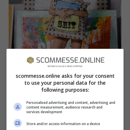
scommesse.online asks for your consent
to use your personal data for the
following purposes:
Da Milano a New York: Ludmilla Radchenko spopola per arte
e bellezza (instagram) – scommesse.online
Personalised advertising and content, advertising and
content measurement, audience research and
services development
La
biografia
di
Ludmilla Radchenko
(
data
Store and/or access information on a device
di nascita
11 novembre 1978) ci dice che è