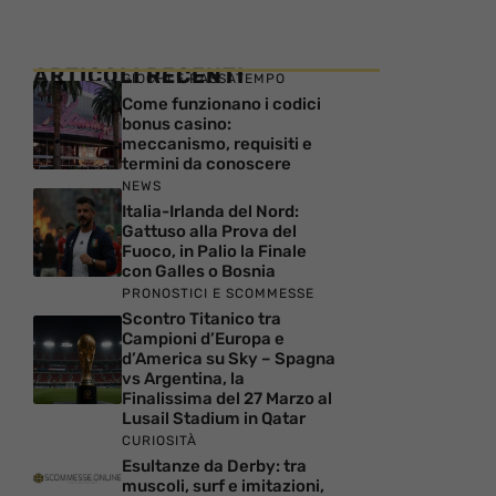
ARTICOLI RECENTI
GIOCHI E PASSATEMPO
Come funzionano i codici
bonus casino:
meccanismo, requisiti e
termini da conoscere
NEWS
Italia-Irlanda del Nord:
Gattuso alla Prova del
Fuoco, in Palio la Finale
con Galles o Bosnia
PRONOSTICI E SCOMMESSE
Scontro Titanico tra
Campioni d’Europa e
d’America su Sky – Spagna
vs Argentina, la
Finalissima del 27 Marzo al
Lusail Stadium in Qatar
CURIOSITÀ
Esultanze da Derby: tra
muscoli, surf e imitazioni,