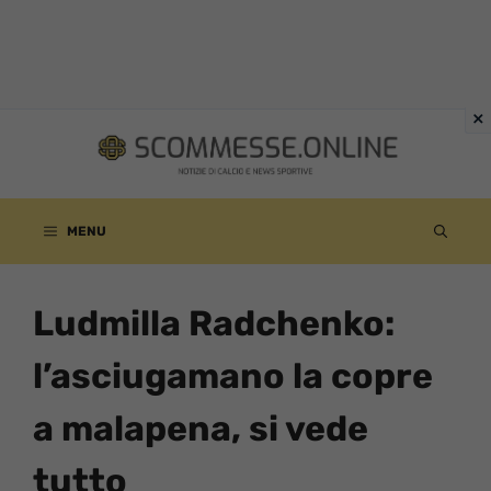
Vai
al
contenuto
MENU
Ludmilla Radchenko:
l’asciugamano la copre
a malapena, si vede
tutto