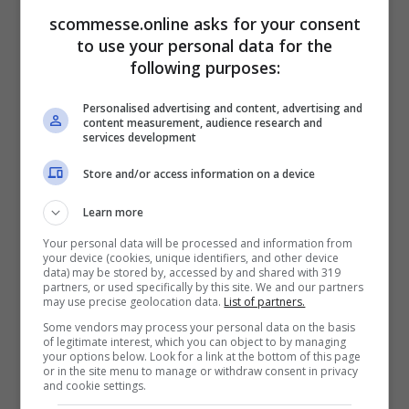
Secondo le nostre informazioni, durante
scommesse.online asks for your consent
l’ultimo incontro tra Adriano Galliani e Mino
to use your personal data for the
Raiola, l’agente del giocatore, è stato
following purposes:
trovato un accordo salariale di circa due
Personalised advertising and content, advertising and
milioni di euro l’anno.
content measurement, audience research and
services development
Store and/or access information on a device
Learn more
Your personal data will be processed and information from
your device (cookies, unique identifiers, and other device
data) may be stored by, accessed by and shared with 319
partners, or used specifically by this site. We and our partners
may use precise geolocation data.
List of partners.
Some vendors may process your personal data on the basis
of legitimate interest, which you can object to by managing
your options below. Look for a link at the bottom of this page
or in the site menu to manage or withdraw consent in privacy
and cookie settings.