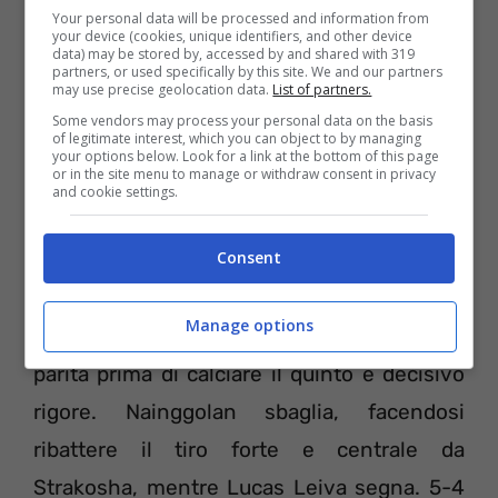
Your personal data will be processed and information from
your device (cookies, unique identifiers, and other device
data) may be stored by, accessed by and shared with 319
Sul dischetto si presenta Icardi, mentre
partners, or used specifically by this site. We and our partners
may use precise geolocation data.
List of partners.
Spalletti sembra pregare e non guarda. Per
Some vendors may process your personal data on the basis
of legitimate interest, which you can object to by managing
fortuna, il bomber argentino non sbaglia,
your options below. Look for a link at the bottom of this page
or in the site menu to manage or withdraw consent in privacy
anche se Strakosha intuisce la direzione e
and cookie settings.
tocca leggermente la palla. Abisso fischia
Consent
subito la fine e si va alla lotteria finale. Dopo
gli errori di Lautaro Martinez per l’Inter e
Manage options
Durmisi per la Lazio, le due squadre sono in
parità prima di calciare il quinto e decisivo
rigore. Nainggolan sbaglia, facendosi
ribattere il tiro forte e centrale da
Strakosha, mentre Lucas Leiva segna. 5-4