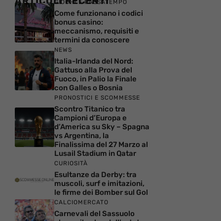
ARTICOLI RECENTI
GIOCHI E PASSATEMPO
Come funzionano i codici
bonus casino:
meccanismo, requisiti e
termini da conoscere
NEWS
Italia-Irlanda del Nord:
Gattuso alla Prova del
Fuoco, in Palio la Finale
con Galles o Bosnia
PRONOSTICI E SCOMMESSE
Scontro Titanico tra
Campioni d’Europa e
d’America su Sky – Spagna
vs Argentina, la
Finalissima del 27 Marzo al
Lusail Stadium in Qatar
CURIOSITÀ
Esultanze da Derby: tra
muscoli, surf e imitazioni,
le firme dei Bomber sul Gol
CALCIOMERCATO
Carnevali del Sassuolo