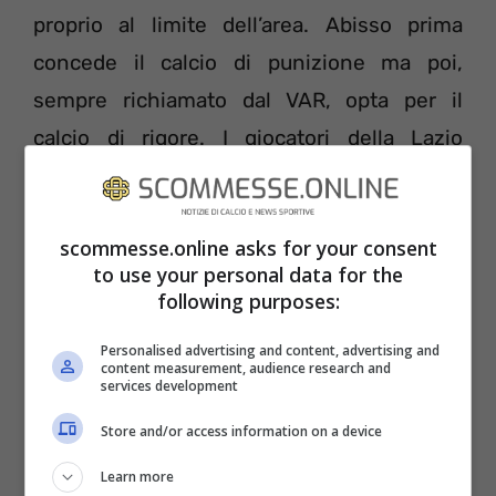
proprio al limite dell’area. Abisso prima
concede il calcio di punizione ma poi,
sempre richiamato dal VAR, opta per il
calcio di rigore. I giocatori della Lazio
protestano vivacemente ed a farne le
spese è Radu, espulso.
scommesse.online asks for your consent
to use your personal data for the
following purposes:
Personalised advertising and content, advertising and
content measurement, audience research and
services development
Store and/or access information on a device
Learn more