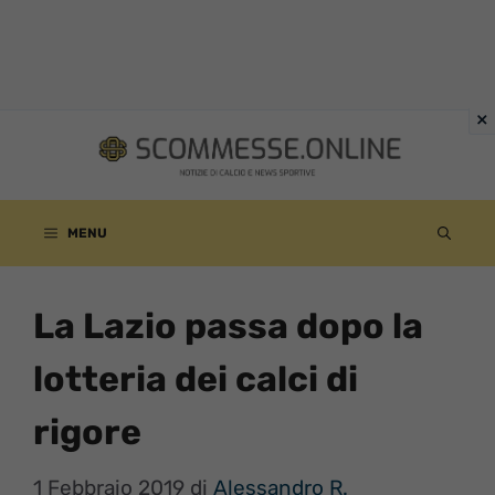
Vai
al
contenuto
MENU
La Lazio passa dopo la
lotteria dei calci di
rigore
1 Febbraio 2019
di
Alessandro R.