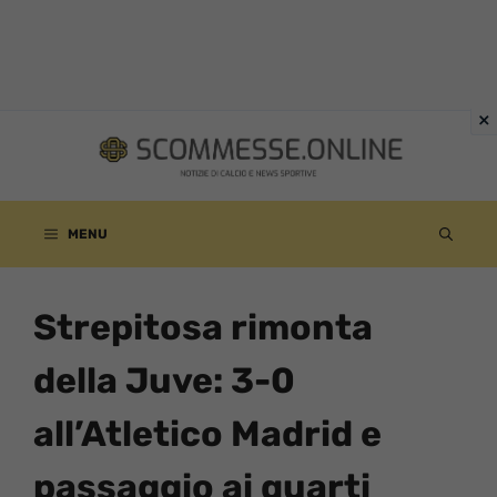
Vai
al
contenuto
MENU
Strepitosa rimonta
della Juve: 3-0
all’Atletico Madrid e
passaggio ai quarti