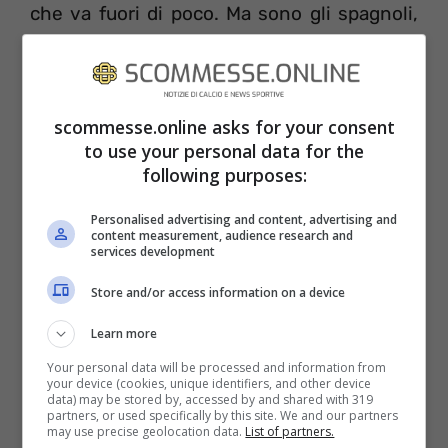
che va fuori di poco. Ma sono gli spagnoli,
nel secondo minuto di recupero del primo
tempo, ad sfiorare la marcatura con un
colpo di testa ravvicinato di Morata, bravo
scommesse.online asks for your consent
ad anticipare Bonucci. Per fortuna, la palla
to use your personal data for the
following purposes:
si alza di un metro sopra la traversa.
Personalised advertising and content, advertising and
content measurement, audience research and
services development
Store and/or access information on a device
Learn more
Your personal data will be processed and information from
your device (cookies, unique identifiers, and other device
data) may be stored by, accessed by and shared with 319
partners, or used specifically by this site. We and our partners
may use precise geolocation data.
List of partners.