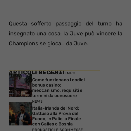
Questa sofferto passaggio del turno ha
insegnato una cosa: la Juve può vincere la
Champions se gioca… da Juve.
ARTICOLI RECENTI
GIOCHI E PASSATEMPO
Come funzionano i codici
bonus casino:
meccanismo, requisiti e
termini da conoscere
NEWS
Italia-Irlanda del Nord:
Gattuso alla Prova del
Fuoco, in Palio la Finale
con Galles o Bosnia
PRONOSTICI E SCOMMESSE