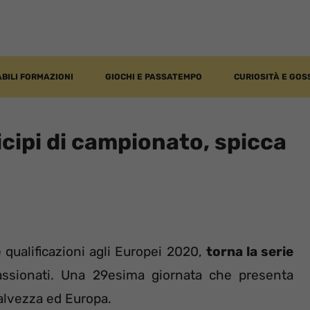
BILI FORMAZIONI
GIOCHI E PASSATEMPO
CURIOSITÀ E GOS
icipi di campionato, spicca
 qualificazioni agli Europei 2020,
torna la serie
ppassionati. Una 29esima giornata che presenta
salvezza ed Europa.