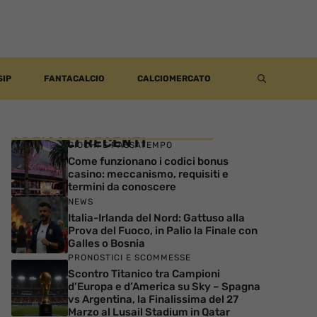
SIP
FANTACALCIO
CALCIOMERCATO
ARTICOLI RECENTI
GIOCHI E PASSATEMPO
Come funzionano i codici bonus
casino: meccanismo, requisiti e
termini da conoscere
NEWS
Italia-Irlanda del Nord: Gattuso alla
Prova del Fuoco, in Palio la Finale con
Galles o Bosnia
PRONOSTICI E SCOMMESSE
Scontro Titanico tra Campioni
d’Europa e d’America su Sky – Spagna
vs Argentina, la Finalissima del 27
Marzo al Lusail Stadium in Qatar