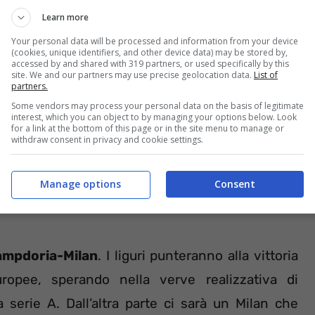
Learn more
Your personal data will be processed and information from your device
frontare all’Allianz Stadium l’Empoli, e dovranno
(cookies, unique identifiers, and other device data) may be stored by,
accessed by and shared with 319 partners, or used specifically by this
i box per un risentimento muscolare che si è
site. We and our partners may use precise geolocation data.
List of
partners.
ionale e la Serbia. Nonostante la sua assenza, la
Some vendors may process your personal data on the basis of legitimate
i Genova con una vittoria, giusto per avvicinare
interest, which you can object to by managing your options below. Look
for a link at the bottom of this page or in the site menu to manage or
 conquista dell’ottavo scudetto consecutivo.
withdraw consent in privacy and cookie settings.
ad immolarsi a vittima sacrificale. La zona
Manage options
Consent
toscani faranno di tutto per uscire indenni
ampdoria-Milan
. I liguri punteranno alla vittoria
opee, sperando nella verve realizzativa di
a serie A. Dall’altra parte ci sarà un Milan che