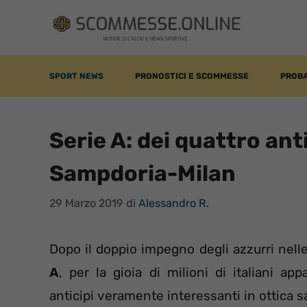
Vai
al
contenuto
SPORT NEWS
PRONOSTICI E SCOMMESSE
PROBA
Serie A: dei quattro ant
Sampdoria-Milan
29 Marzo 2019
di
Alessandro R.
Dopo il doppio impegno degli azzurri nelle
A
, per la gioia di milioni di italiani a
anticipi veramente interessanti in ottica 