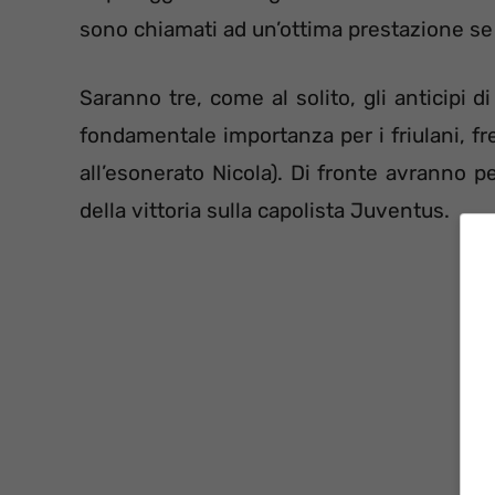
sono chiamati ad un’ottima prestazione se
Saranno tre, come al solito, gli anticipi d
fondamentale importanza per i friulani, f
all’esonerato Nicola). Di fronte avranno 
della vittoria sulla capolista Juventus.