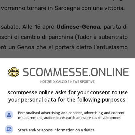
 vorranno tornare in Sardegna con una vittoria.
i sabato. Alle 15 apre
Udinese-Genoa
, partita di
reschi di cambio di panchina (Tudor è subentrato
però un Genoa che si porterà dietro l’entusiasmo
scommesse.online asks for your consent to use
your personal data for the following purposes:
Personalised advertising and content, advertising and content
measurement, audience research and services development
Store and/or access information on a device