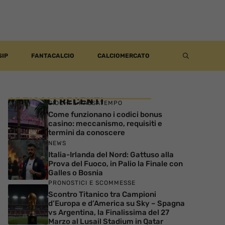
SIP
FANTACALCIO
CALCIOMERCATO
ARTICOLI RECENTI
GIOCHI E PASSATEMPO
Come funzionano i codici bonus
casino: meccanismo, requisiti e
termini da conoscere
NEWS
Italia-Irlanda del Nord: Gattuso alla
Prova del Fuoco, in Palio la Finale con
Galles o Bosnia
PRONOSTICI E SCOMMESSE
Scontro Titanico tra Campioni
d’Europa e d’America su Sky – Spagna
vs Argentina, la Finalissima del 27
Marzo al Lusail Stadium in Qatar