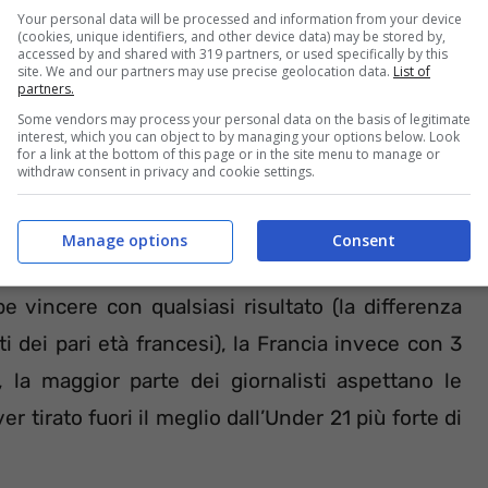
Your personal data will be processed and information from your device
(cookies, unique identifiers, and other device data) may be stored by,
accessed by and shared with 319 partners, or used specifically by this
site. We and our partners may use precise geolocation data.
List of
partners.
Some vendors may process your personal data on the basis of legitimate
 entrambe in testa al girone C con 6 punti. Un
interest, which you can object to by managing your options below. Look
for a link at the bottom of this page or in the site menu to manage or
indi il “biscotto” in stile Euro 2004 sembra
withdraw consent in privacy and cookie settings.
e Nazionali giochino per vincere e conquistare il
Manage options
Consent
be vincere con qualsiasi risultato (la differenza
i dei pari età francesi), la Francia invece con 3
 la maggior parte dei giornalisti aspettano le
r tirato fuori il meglio dall’Under 21 più forte di