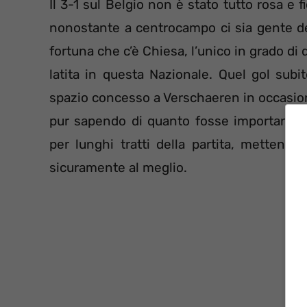
Il 3-1 sul Belgio non è stato tutto rosa e fio
nonostante a centrocampo ci sia gente del
fortuna che c’è Chiesa, l’unico in grado di 
latita in questa Nazionale. Quel gol subi
spazio concesso a Verschaeren in occasione 
pur sapendo di quanto fosse importante se
per lunghi tratti della partita, mettend
sicuramente al meglio.