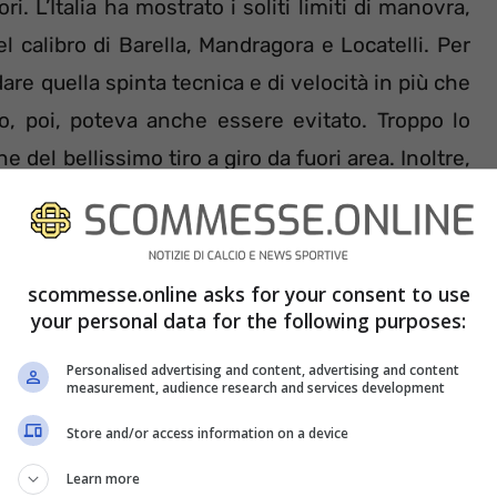
ri. L’Italia ha mostrato i soliti limiti di manovra,
 calibro di Barella, Mandragora e Locatelli. Per
dare quella spinta tecnica e di velocità in più che
to, poi, poteva anche essere evitato. Troppo lo
del bellissimo tiro a giro da fuori area. Inoltre,
gnare altri gol, gli Azzurrini hanno rallentato
o in mostra una condizione fisica generale non
scommesse.online asks for your consent to use
your personal data for the following purposes:
Personalised advertising and content, advertising and content
measurement, audience research and services development
Store and/or access information on a device
Learn more