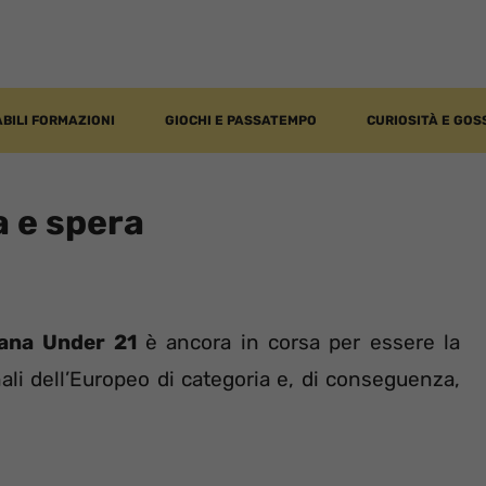
BILI FORMAZIONI
GIOCHI E PASSATEMPO
CURIOSITÀ E GOS
a e spera
iana
Under 21
è ancora in corsa per essere la
ali dell’Europeo di categoria e, di conseguenza,