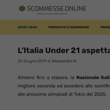
Vai
al
contenuto
SPORT NEWS
PRONOSTICI E SCOMMESSE
PROBA
L’Italia Under 21 aspett
25 Giugno 2019
di
Alessandro R.
Almeno fino a stasera, la
Nazionale ital
migliore seconda ed accedere alle semifin
alle prossime olimpiadi di Tokio del 2020.