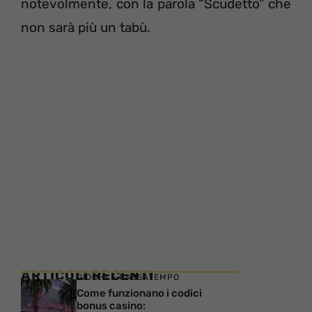
notevolmente, con la parola “Scudetto” che
non sarà più un tabù.
ARTICOLI RECENTI
GIOCHI E PASSATEMPO
Come funzionano i codici
bonus casino: