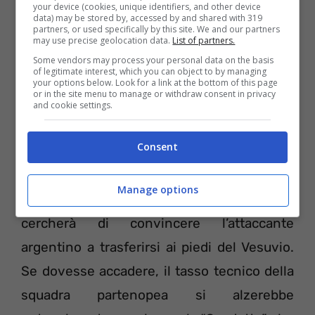
your device (cookies, unique identifiers, and other device
cifra è l’offerta del Napoli). Ma l’ottimismo è
data) may be stored by, accessed by and shared with 319
partners, or used specifically by this site. We and our partners
palese: De Laurentis è convintissimo di
may use precise geolocation data.
List of partners.
riuscire a convincere Florentino Perez,
Some vendors may process your personal data on the basis
of legitimate interest, which you can object to by managing
grazie alla mediazione di Cristiano Giuntoli.
your options below. Look for a link at the bottom of this page
or in the site menu to manage or withdraw consent in privacy
and cookie settings.
Infine, negli ultimi giorni l’interessamento
Consent
del Napoli per Mauro Icardi sta assumendo
connotati sempre più chiari. Ancelotti lo
Manage options
vuole assolutamente, De Laurentis
cercherà di convincere l’attaccante
argentino a trasferirsi ai piedi del Vesuvio.
Se dovesse accadere, il tasso tecnico della
squadra partenopea si alzerebbe