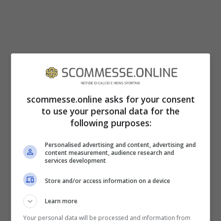
Il primo colpo è stato Kostas Manolas,
difensore ex Roma e dalle indubbie qualità.
scommesse.online asks for your consent
to use your personal data for the
34 sono i milioni sborsati sa ADL per
following purposes:
strapparlo alla Roma; nella trattativa, però,
è rientrata la cessione di Diawara. Il
Personalised advertising and content, advertising and
content measurement, audience research and
services development
prossimo potrebbe chiamarsi James
Rodriguez, ma qui la trattativa è più
Store and/or access information on a device
complessa. Per adesso, domanda ed offerta
Learn more
sono lontane (42 milioni la richiesta, metà
Your personal data will be processed and information from