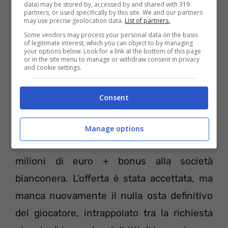
data) may be stored by, accessed by and shared with 319
partners, or used specifically by this site. We and our partners
may use precise geolocation data.
List of partners.
E’ la Juventus? Agnelli, Paratici e Nedved
Some vendors may process your personal data on the basis
vorrebbero indubbiamente vestire il forte
of legitimate interest, which you can object to by managing
your options below. Look for a link at the bottom of this page
centravanti argentino in maglia bianconera.
or in the site menu to manage or withdraw consent in privacy
and cookie settings.
Il problema è uno solo: prima vendere
qualche pezzo pregiato e poi acquistare
Consent
l’ultimo tassello mancante alla rosa di Sarri.
Ecco sul piatto della bilancia nuovamente
Manage options
Dybala, con il Tottenham che ha offerto 70
milioni di euro + bonus alla società
bianconera. L’offerta è stata accettata, ma
manca nuovamente il nulla osta definitivo
del giocatore, intrappolato tra la richiesta