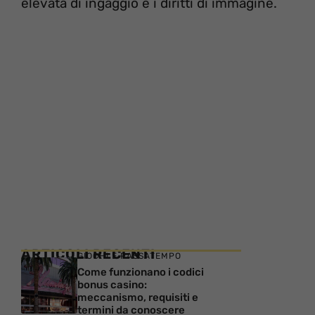
elevata di ingaggio e i diritti di immagine.
ARTICOLI RECENTI
GIOCHI E PASSATEMPO
Come funzionano i codici
bonus casino:
meccanismo, requisiti e
termini da conoscere