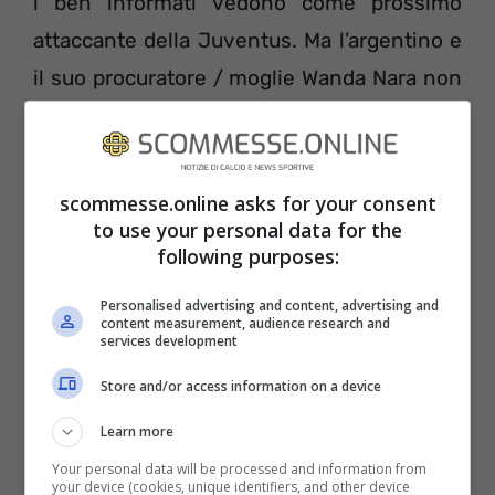
i ben informati vedono come prossimo
attaccante della Juventus. Ma l’argentino e
il suo procuratore / moglie Wanda Nara non
hanno nessuna intenzione di lasciare
Milano, anche a costo di restare reclusi in
tribuna per due anni.
scommesse.online asks for your consent
to use your personal data for the
following purposes:
Personalised advertising and content, advertising and
content measurement, audience research and
services development
Store and/or access information on a device
Learn more
Your personal data will be processed and information from
your device (cookies, unique identifiers, and other device