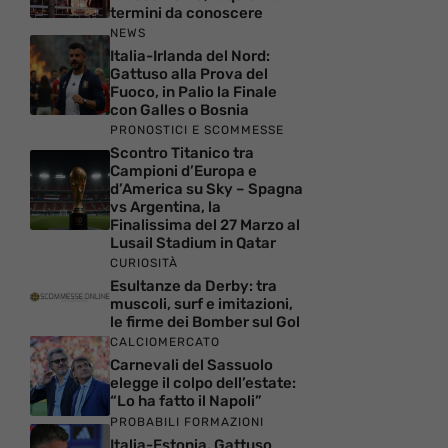
termini da conoscere
NEWS
Italia-Irlanda del Nord:
Gattuso alla Prova del
Fuoco, in Palio la Finale
con Galles o Bosnia
PRONOSTICI E SCOMMESSE
Scontro Titanico tra
Campioni d’Europa e
d’America su Sky – Spagna
vs Argentina, la
Finalissima del 27 Marzo al
Lusail Stadium in Qatar
CURIOSITÀ
Esultanze da Derby: tra
muscoli, surf e imitazioni,
le firme dei Bomber sul Gol
CALCIOMERCATO
Carnevali del Sassuolo
elegge il colpo dell’estate:
“Lo ha fatto il Napoli”
PROBABILI FORMAZIONI
Italia-Estonia, Gattuso