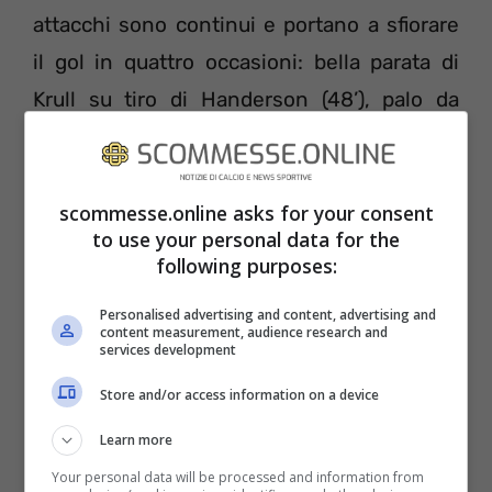
attacchi sono continui e portano a sfiorare
il gol in quattro occasioni: bella parata di
Krull su tiro di Handerson (48’), palo da
posizione ravvicinata di Firmino (49’), tiro di
sinistro leggermente impreciso di Salah
(54’) e conclusione debole di Fabinho (55’).
scommesse.online asks for your consent
to use your personal data for the
Poi, ecco svegliarsi dal torpore il Norwich:
following purposes:
prima Leitner, ex giocatore della Lazio,
Personalised advertising and content, advertising and
colpisce la traversa da buona posizione
content measurement, audience research and
services development
(62’), poi Pukki batte Adrian in uscita su
Store and/or access information on a device
invito di Buendia. Da questo momento in
poi, il Liverpool riprende in mano la partita
Learn more
impedendo agli avversari di rendersi
Your personal data will be processed and information from