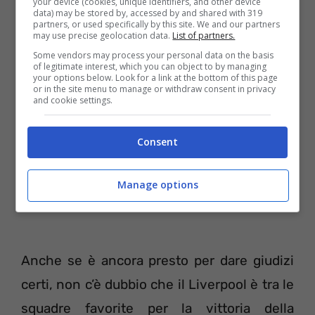
your device (cookies, unique identifiers, and other device
pericolosi, conquistando i primi tre punti
data) may be stored by, accessed by and shared with 319
partners, or used specifically by this site. We and our partners
della stagione.
may use precise geolocation data.
List of partners.
Some vendors may process your personal data on the basis
of legitimate interest, which you can object to by managing
your options below. Look for a link at the bottom of this page
or in the site menu to manage or withdraw consent in privacy
and cookie settings.
Consent
Manage options
Anche se è ancora presto per dare giudizi
certi, non c’è dubbio che il Liverpool è tra le
squadre favorite per la vittoria della