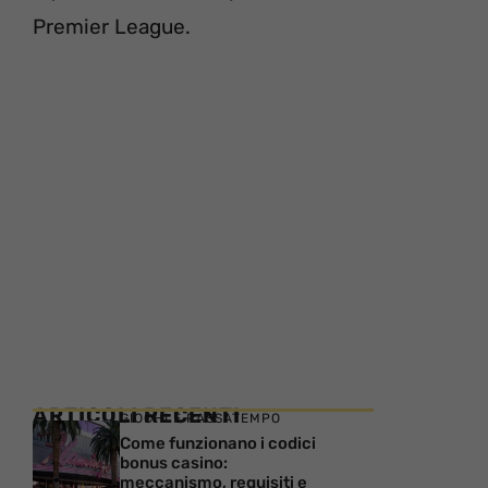
Premier League.
ARTICOLI RECENTI
GIOCHI E PASSATEMPO
Come funzionano i codici
bonus casino:
meccanismo, requisiti e