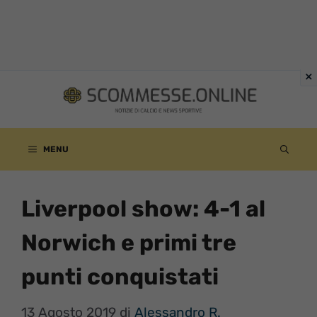
Vai
al
contenuto
MENU
Liverpool show: 4-1 al
Norwich e primi tre
punti conquistati
13 Agosto 2019
di
Alessandro R.