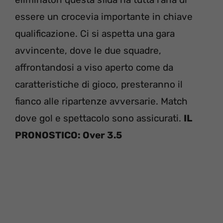
essere un crocevia importante in chiave
qualificazione. Ci si aspetta una gara
avvincente, dove le due squadre,
affrontandosi a viso aperto come da
caratteristiche di gioco, presteranno il
fianco alle ripartenze avversarie. Match
dove gol e spettacolo sono assicurati.
IL
PRONOSTICO: Over 3.5