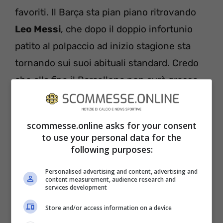
favoriti. Il Barça sta pian piano ritrovando
Leo Messi
, che dopo il doppio infortunio
patito al polpaccio ad inizio stagione sta
tornando sui suoi abituali standard. Credo
che alla fine il Barcellona non avrà grosse
difficoltà a far suo questo match e questo
importantissimi 3 punti.
IL PRONOSTICO:
scommesse.online asks for your consent
Combo 2+Over 1.5
to use your personal data for the
following purposes:
GENK – LIVERPOOL
Personalised advertising and content, advertising and
Nel catino belga il Liverpool affronta il Genk
content measurement, audience research and
services development
in questo match valevole per la terza
Store and/or access information on a device
giornata dei gironi di Champions League.