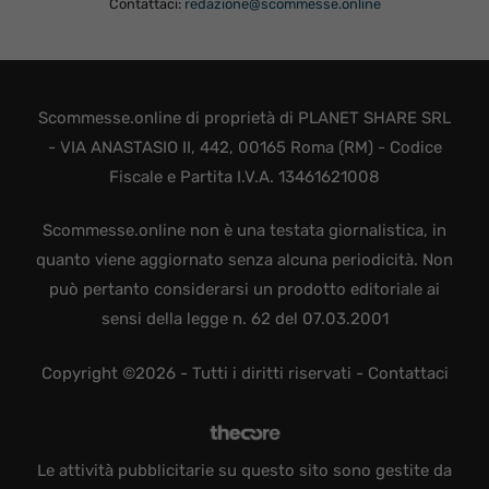
Contattaci:
redazione@scommesse.online
Scommesse.online di proprietà di PLANET SHARE SRL
- VIA ANASTASIO II, 442, 00165 Roma (RM) - Codice
Fiscale e Partita I.V.A. 13461621008
Scommesse.online non è una testata giornalistica, in
quanto viene aggiornato senza alcuna periodicità. Non
può pertanto considerarsi un prodotto editoriale ai
sensi della legge n. 62 del 07.03.2001
Copyright ©2026 - Tutti i diritti riservati -
Contattaci
Le attività pubblicitarie su questo sito sono gestite da