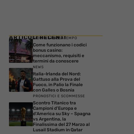
ARTICOLI RECENTI
GIOCHI E PASSATEMPO
Come funzionano i codici
bonus casino:
meccanismo, requisiti e
termini da conoscere
NEWS
Italia-Irlanda del Nord:
Gattuso alla Prova del
Fuoco, in Palio la Finale
con Galles o Bosnia
PRONOSTICI E SCOMMESSE
Scontro Titanico tra
Campioni d’Europa e
d’America su Sky – Spagna
vs Argentina, la
Finalissima del 27 Marzo al
Lusail Stadium in Qatar