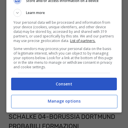
Store and/or access information on a device
ovunque vogliate attraverso lo
Learn more
smartphone, il tablet o il personal
Your personal data will be processed and information from
computer.
your device (cookies, unique identifiers, and other device
data) may be stored by, accessed by and shared with 319
partners, or used specifically by this site. We and our partners
may use precise geolocation data.
List of partners.
Some vendors may process your personal data on the basis
of legitimate interest, which you can object to by managing
your options below. Look for a link at the bottom of this page
or in the site menu to manage or withdraw consent in privacy
and cookie settings.
Consent
Manage options
SCHALKE 04-BORUSSIA DORTMUND
PROBABILI FORMAZIONI