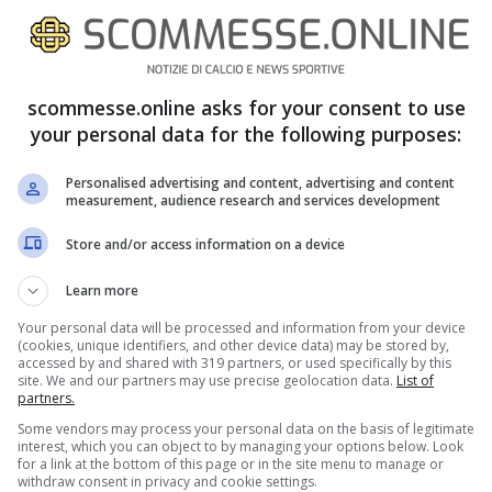
onucci, de Ligt, Alex Sandro; Bentancur, Pjanic,
scommesse.online asks for your consent to use
your personal data for the following purposes:
Personalised advertising and content, advertising and content
measurement, audience research and services development
Store and/or access information on a device
Learn more
Your personal data will be processed and information from your device
(cookies, unique identifiers, and other device data) may be stored by,
accessed by and shared with 319 partners, or used specifically by this
site. We and our partners may use precise geolocation data.
List of
partners.
Some vendors may process your personal data on the basis of legitimate
interest, which you can object to by managing your options below. Look
for a link at the bottom of this page or in the site menu to manage or
ce Juventus –
VIDEO GOL
withdraw consent in privacy and cookie settings.