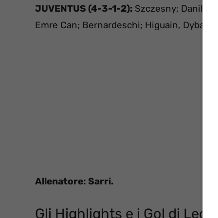
JUVENTUS (4-3-1-2):
Szczesny; Danilo, B
Emre Can; Bernardeschi; Higuain, Dybala.
Allenatore: Sarri.
Gli Highlights e i Gol di Lec