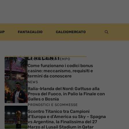
SIP
FANTACALCIO
CALCIOMERCATO
ARTICOLI RECENTI
GIOCHI E PASSATEMPO
Come funzionano i codici bonus
casino: meccanismo, requisiti e
termini da conoscere
NEWS
Italia-Irlanda del Nord: Gattuso alla
Prova del Fuoco, in Palio la Finale con
Galles o Bosnia
PRONOSTICI E SCOMMESSE
Scontro Titanico tra Campioni
d’Europa e d’America su Sky – Spagna
vs Argentina, la Finalissima del 27
Marzo al Lusail Stadium in Qatar