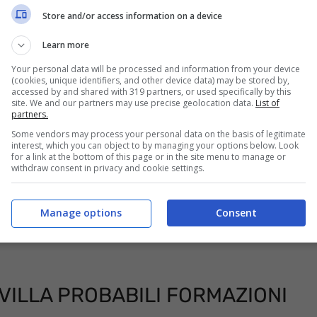
al vostro personal computer, tablet o
Store and/or access information on a device
 Now Tv, altra piattaforma in streaming
Learn more
bonamento.
Your personal data will be processed and information from your device
(cookies, unique identifiers, and other device data) may be stored by,
accessed by and shared with 319 partners, or used specifically by this
site. We and our partners may use precise geolocation data.
List of
partners.
Some vendors may process your personal data on the basis of legitimate
interest, which you can object to by managing your options below. Look
for a link at the bottom of this page or in the site menu to manage or
withdraw consent in privacy and cookie settings.
Manage options
Consent
ILLA PROBABILI FORMAZIONI