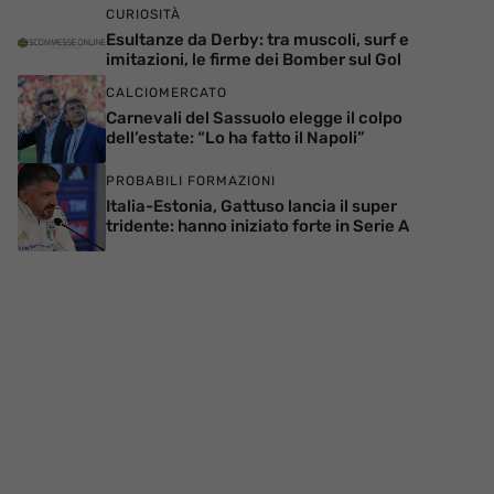
CURIOSITÀ
Esultanze da Derby: tra muscoli, surf e
imitazioni, le firme dei Bomber sul Gol
CALCIOMERCATO
Carnevali del Sassuolo elegge il colpo
dell’estate: “Lo ha fatto il Napoli”
PROBABILI FORMAZIONI
Italia-Estonia, Gattuso lancia il super
tridente: hanno iniziato forte in Serie A