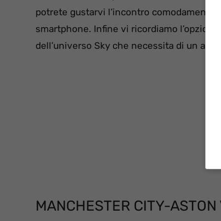
potrete gustarvi l’incontro comodamente d
smartphone. Infine vi ricordiamo l’opzione
dell’universo Sky che necessita di un ab
MANCHESTER CITY-ASTON V