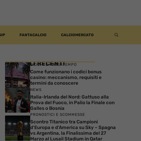
SIP
FANTACALCIO
CALCIOMERCATO
ARTICOLI RECENTI
GIOCHI E PASSATEMPO
Come funzionano i codici bonus
casino: meccanismo, requisiti e
termini da conoscere
NEWS
Italia-Irlanda del Nord: Gattuso alla
Prova del Fuoco, in Palio la Finale con
Galles o Bosnia
PRONOSTICI E SCOMMESSE
Scontro Titanico tra Campioni
d’Europa e d’America su Sky – Spagna
vs Argentina, la Finalissima del 27
Marzo al Lusail Stadium in Qatar