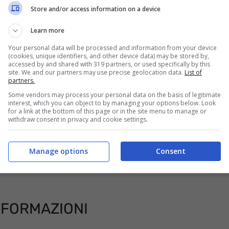
di cui sopra. Nel caso foste dei clienti di Sky
Store and/or access information on a device
 a quel punto DAZN sarà compreso nel vostro
Learn more
.
Your personal data will be processed and information from your device
(cookies, unique identifiers, and other device data) may be stored by,
accessed by and shared with 319 partners, or used specifically by this
site. We and our partners may use precise geolocation data.
List of
partners.
Some vendors may process your personal data on the basis of legitimate
interest, which you can object to by managing your options below. Look
for a link at the bottom of this page or in the site menu to manage or
withdraw consent in privacy and cookie settings.
Manage options
Consent
 FORMAZIONI