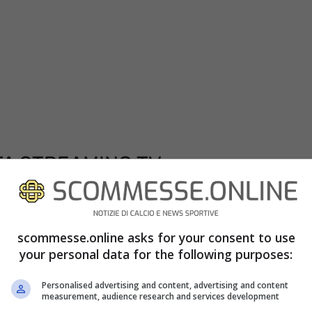
TA STREAMING TV
 l’Udinese e la Roma sarà visibile in diretta tv in
nza, chiunque volesse vedere il match dello
scommesse.online asks for your consent to use
golare abbonamento alla piattaforma streaming in
your personal data for the following purposes:
o a DAZN ha un costo di 9.99 euro al mese e il
Personalised advertising and content, advertising and content
measurement, audience research and services development
to. DAZN è seguibile anche attraverso il