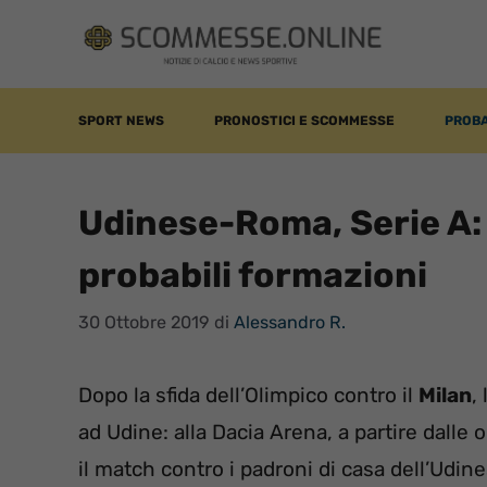
Vai
al
contenuto
SPORT NEWS
PRONOSTICI E SCOMMESSE
PROBA
Udinese-Roma, Serie A: 
probabili formazioni
30 Ottobre 2019
di
Alessandro R.
Dopo la sfida dell’Olimpico contro il
Milan
,
ad Udine: alla Dacia Arena, a partire dalle 
il match contro i padroni di casa dell’Udin