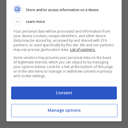
attraverso l’applicazione dedicata, Sky Go,
Store and/or access information on a device
riservata ai soli abbonati. L’app è disponibile
in versione Android e iOS, e permetterà la
Learn more
visione dell’incontro ovunque vogliate
Your personal data will be processed and information from
your device (cookies, unique identifiers, and other device
attraverso lo smartphone, il tablet o il
data) may be stored by, accessed by and shared with 319
partners, or used specifically by this site. We and our partners
personal computer.
may use precise geolocation data.
List of partners.
Some vendors may process your personal data on the basis
of legitimate interest, which you can object to by managing
your options below. Look for a link at the bottom of this page
or in the site menu to manage or withdraw consent in privacy
and cookie settings.
Consent
Manage options