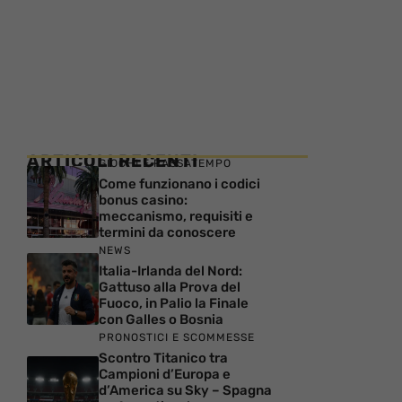
ARTICOLI RECENTI
GIOCHI E PASSATEMPO
Come funzionano i codici
bonus casino:
meccanismo, requisiti e
termini da conoscere
NEWS
Italia-Irlanda del Nord:
Gattuso alla Prova del
Fuoco, in Palio la Finale
con Galles o Bosnia
PRONOSTICI E SCOMMESSE
Scontro Titanico tra
Campioni d’Europa e
d’America su Sky – Spagna