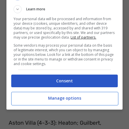
abbonamento.
Learn more
Your personal data will be processed and information from
your device (cookies, unique identifiers, and other device
data) may be stored by, accessed by and shared with 319
partners, or used specifically by this site. We and our partners
may use precise geolocation data.
List of partners.
Some vendors may process your personal data on the basis
of legitimate interest, which you can object to by managing
your options below. Look for a link at the bottom of this page
or in the site menu to manage or withdraw consent in privacy
and cookie settings.
Consent
ASTON VILLA-LIVERPOOL PROBABILI
Manage options
FORMAZIONI
Aston Villa (4-3-3): Heaton; Guilbert,