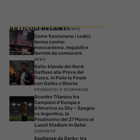
ARTICOLI RECENTI
GIOCHI E PASSATEMPO
Come funzionano i codici
bonus casino:
meccanismo, requisiti e
termini da conoscere
NEWS
Italia-Irlanda del Nord:
Gattuso alla Prova del
Fuoco, in Palio la Finale
con Galles o Bosnia
PRONOSTICI E SCOMMESSE
Scontro Titanico tra
Campioni d’Europa e
d’America su Sky – Spagna
vs Argentina, la
Finalissima del 27 Marzo al
Lusail Stadium in Qatar
CURIOSITÀ
Esultanze da Derby: tra