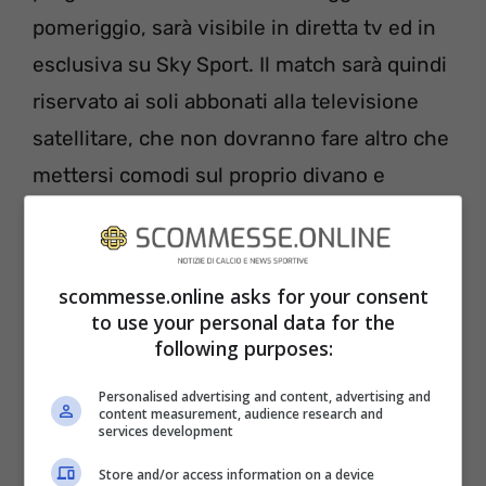
pomeriggio, sarà visibile in diretta tv ed in
esclusiva su Sky Sport. Il match sarà quindi
riservato ai soli abbonati alla televisione
satellitare, che non dovranno fare altro che
mettersi comodi sul proprio divano e
selezionale il canale dedicato. In alternativa
potranno seguire la partita del Franchi in
diretta streaming, attraverso l’applicazione
scommesse.online asks for your consent
to use your personal data for the
Sky Go, disponibile in versione Android e
following purposes:
iOS, per la visione via smartphone, tablet o
personal computer. Infine l’ultimo modo, la
Personalised advertising and content, advertising and
content measurement, audience research and
piattaforma streaming Now Tv, che
services development
necessita anche in questo caso di un
Store and/or access information on a device