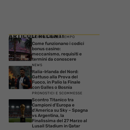
ARTICOLI RECENTI
GIOCHI E PASSATEMPO
Come funzionano i codici
bonus casino:
meccanismo, requisiti e
termini da conoscere
NEWS
Italia-Irlanda del Nord:
Gattuso alla Prova del
Fuoco, in Palio la Finale
con Galles o Bosnia
PRONOSTICI E SCOMMESSE
Scontro Titanico tra
Campioni d’Europa e
d’America su Sky – Spagna
vs Argentina, la
Finalissima del 27 Marzo al
Lusail Stadium in Qatar