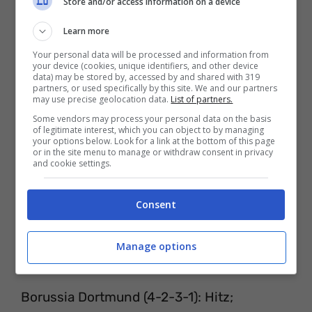
Store and/or access information on a device
personal computer.
Learn more
Your personal data will be processed and information from
your device (cookies, unique identifiers, and other device
data) may be stored by, accessed by and shared with 319
partners, or used specifically by this site. We and our partners
may use precise geolocation data.
List of partners.
Some vendors may process your personal data on the basis
of legitimate interest, which you can object to by managing
your options below. Look for a link at the bottom of this page
or in the site menu to manage or withdraw consent in privacy
and cookie settings.
Consent
BORUSSIA DORTMUND-WOLFSBURG
Manage options
PROBABILI FORMAZIONI
Borussia Dortmund (4-2-3-1): Hitz;