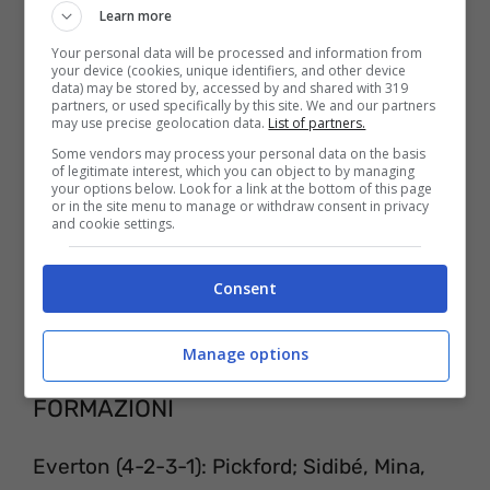
Learn more
personal computer.
Your personal data will be processed and information from
your device (cookies, unique identifiers, and other device
data) may be stored by, accessed by and shared with 319
partners, or used specifically by this site. We and our partners
may use precise geolocation data.
List of partners.
Some vendors may process your personal data on the basis
of legitimate interest, which you can object to by managing
your options below. Look for a link at the bottom of this page
or in the site menu to manage or withdraw consent in privacy
and cookie settings.
Consent
Manage options
EVERTON-TOTTENHAM PROBABILI
FORMAZIONI
Everton (4-2-3-1): Pickford; Sidibé, Mina,