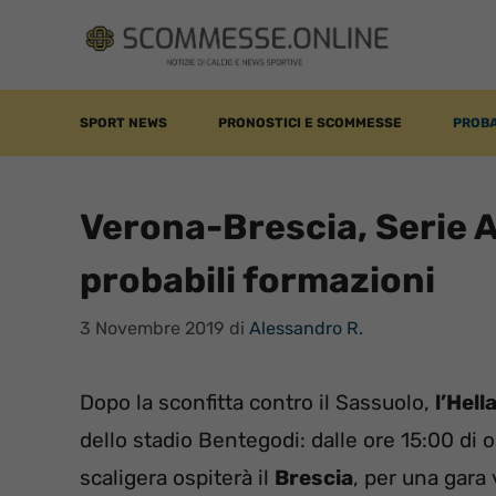
Vai
al
contenuto
SPORT NEWS
PRONOSTICI E SCOMMESSE
PROBA
Verona-Brescia, Serie A
probabili formazioni
3 Novembre 2019
di
Alessandro R.
Dopo la sconfitta contro il Sassuolo,
l’Hell
dello stadio Bentegodi: dalle ore 15:00 d
scaligera ospiterà il
Brescia
, per una gara