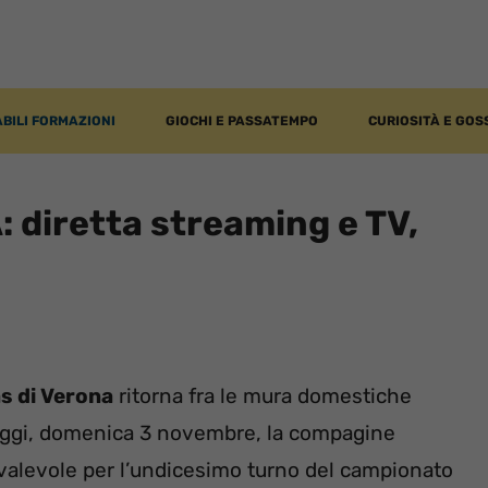
BILI FORMAZIONI
GIOCHI E PASSATEMPO
CURIOSITÀ E GOS
: diretta streaming e TV,
as di Verona
ritorna fra le mura domestiche
i oggi, domenica 3 novembre, la compagine
 valevole per l’undicesimo turno del campionato