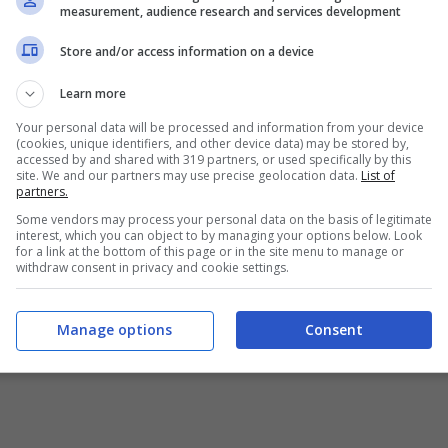
measurement, audience research and services development
y Go, riservata sempre ai soli abbonati, e
 facendo potrete gustarvi l’incontro
Store and/or access information on a device
, tablet o smartphone. Infine vi ricordiamo
Learn more
eaming dell’universo Sky che necessita di un
Your personal data will be processed and information from your device
(cookies, unique identifiers, and other device data) may be stored by,
accessed by and shared with 319 partners, or used specifically by this
site. We and our partners may use precise geolocation data.
List of
partners.
Some vendors may process your personal data on the basis of legitimate
interest, which you can object to by managing your options below. Look
for a link at the bottom of this page or in the site menu to manage or
withdraw consent in privacy and cookie settings.
Manage options
Consent