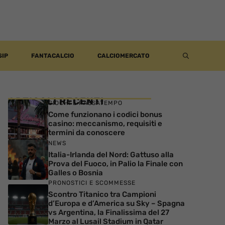
SIP
FANTACALCIO
CALCIOMERCATO
ARTICOLI RECENTI
GIOCHI E PASSATEMPO
Come funzionano i codici bonus
casino: meccanismo, requisiti e
termini da conoscere
NEWS
Italia-Irlanda del Nord: Gattuso alla
Prova del Fuoco, in Palio la Finale con
Galles o Bosnia
PRONOSTICI E SCOMMESSE
Scontro Titanico tra Campioni
d’Europa e d’America su Sky – Spagna
vs Argentina, la Finalissima del 27
Marzo al Lusail Stadium in Qatar