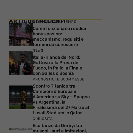
ARTICOLI RECENTI
GIOCHI E PASSATEMPO
Come funzionano i codici
bonus casino:
meccanismo, requisiti e
termini da conoscere
NEWS
Italia-Irlanda del Nord:
Gattuso alla Prova del
Fuoco, in Palio la Finale
con Galles o Bosnia
PRONOSTICI E SCOMMESSE
Scontro Titanico tra
Campioni d’Europa e
d’America su Sky – Spagna
vs Argentina, la
Finalissima del 27 Marzo al
Lusail Stadium in Qatar
CURIOSITÀ
Esultanze da Derby: tra
muscoli, surf e imitazioni,