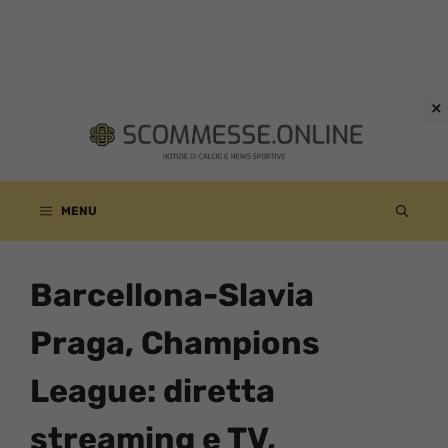
Vai
al
contenuto
MENU
Barcellona-Slavia
Praga, Champions
League: diretta
streaming e TV,