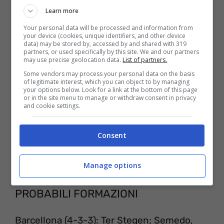
Learn more
abbonamento.
Your personal data will be processed and information from
your device (cookies, unique identifiers, and other device
data) may be stored by, accessed by and shared with 319
partners, or used specifically by this site. We and our partners
may use precise geolocation data.
List of partners.
Some vendors may process your personal data on the basis
of legitimate interest, which you can object to by managing
your options below. Look for a link at the bottom of this page
or in the site menu to manage or withdraw consent in privacy
and cookie settings.
Consent
Manage options
BARCELLONA-SLAVIA PRAGA
PROBABILI FORMAZIONI
Barcellona (4-3-3): Ter Stegen; Semedo,