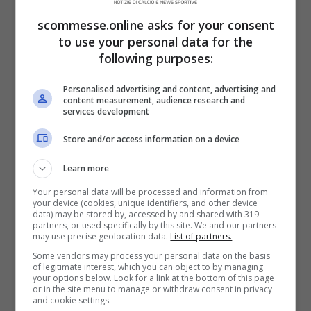
Sarà inoltre possibile la visione in diretta
scommesse.online asks for your consent
to use your personal data for the
streaming tramite l’app dedicata Sky Go,
following purposes:
riservata sempre ai soli abbonati, e
Personalised advertising and content, advertising and
disponibile in versione Android e iOS: così
content measurement, audience research and
services development
facendo potrete gustarvi l’incontro
Store and/or access information on a device
comodamente dal vostro personal
computer, tablet o smartphone. Vi
Learn more
ricordiamo anche l’opzione Now Tv, altra
Your personal data will be processed and information from
your device (cookies, unique identifiers, and other device
piattaforma in streaming dell’universo Sky
data) may be stored by, accessed by and shared with 319
partners, or used specifically by this site. We and our partners
che necessita di un abbonamento, infine,
may use precise geolocation data.
List of partners.
Some vendors may process your personal data on the basis
per tutti coloro che volessero vedere in
of legitimate interest, which you can object to by managing
your options below. Look for a link at the bottom of this page
chiaro il match, potranno gustarlo su TV8,
or in the site menu to manage or withdraw consent in privacy
and cookie settings.
al numero 8 o 108 del vostro telecomando.