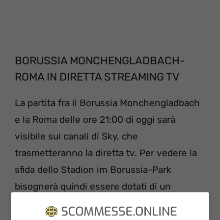
BORUSSIA MONCHENGLADBACH-
ROMA IN DIRETTA STREAMING TV
La partita fra il Borussia Monchengladbach
e la Roma delle ore 21:00 di oggi sarà
visibile sui canali di Sky, che
trasmetteranno la diretta tv. Per vedere la
sfida dello Stadion im Borussia-Park
bisognerà quindi essere dotati di un
abbonamento valido all’emittente televisiva
satellitare e collegarsi ai canali dedicati.