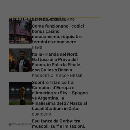
ARTICOLI RECENTI
GIOCHI E PASSATEMPO
Come funzionano i codici
bonus casino:
meccanismo, requisiti e
termini da conoscere
NEWS
Italia-Irlanda del Nord:
Gattuso alla Prova del
Fuoco, in Palio la Finale
con Galles o Bosnia
PRONOSTICI E SCOMMESSE
Scontro Titanico tra
Campioni d’Europa e
d’America su Sky – Spagna
vs Argentina, la
Finalissima del 27 Marzo al
Lusail Stadium in Qatar
CURIOSITÀ
Esultanze da Derby: tra
muscoli, surf e imitazioni,