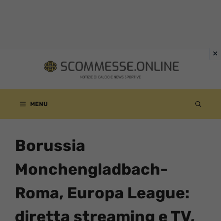
Vai
al
contenuto
MENU
Borussia
Monchengladbach-
Roma, Europa League:
diretta streaming e TV,