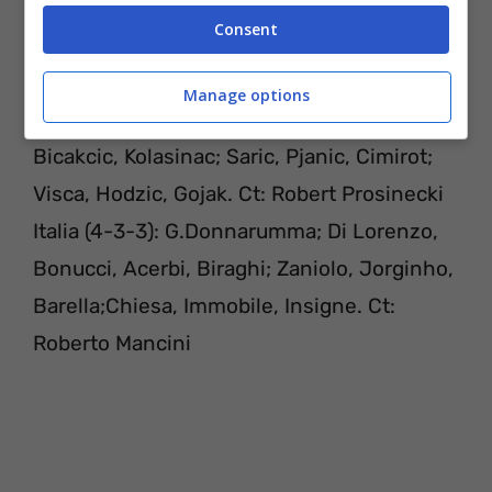
FORMAZIONI
Consent
Manage options
Bosnia (4-3-3): Sehic; Kvrzic, Kovacevic,
Bicakcic, Kolasinac; Saric, Pjanic, Cimirot;
Visca, Hodzic, Gojak. Ct: Robert Prosinecki
Italia (4-3-3): G.Donnarumma; Di Lorenzo,
Bonucci, Acerbi, Biraghi; Zaniolo, Jorginho,
Barella;Chiesa, Immobile, Insigne. Ct:
Roberto Mancini