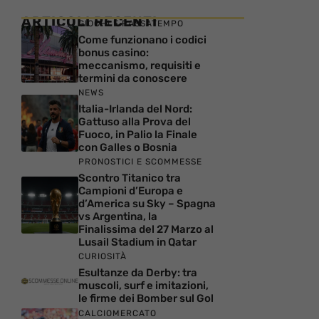
ARTICOLI RECENTI
GIOCHI E PASSATEMPO
Come funzionano i codici
bonus casino:
meccanismo, requisiti e
termini da conoscere
NEWS
Italia-Irlanda del Nord:
Gattuso alla Prova del
Fuoco, in Palio la Finale
con Galles o Bosnia
PRONOSTICI E SCOMMESSE
Scontro Titanico tra
Campioni d’Europa e
d’America su Sky – Spagna
vs Argentina, la
Finalissima del 27 Marzo al
Lusail Stadium in Qatar
CURIOSITÀ
Esultanze da Derby: tra
muscoli, surf e imitazioni,
le firme dei Bomber sul Gol
CALCIOMERCATO