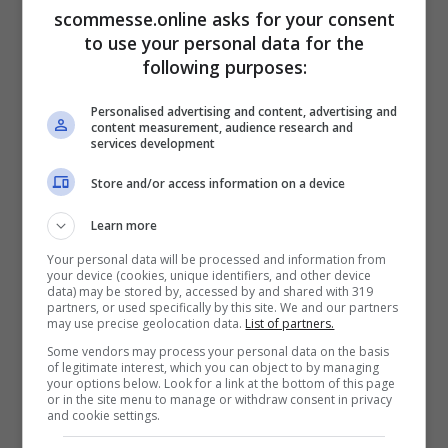
Per seguirlo vi basterà collegarvi al sito Rai,
scommesse.online asks for your consent
to use your personal data for the
Rai Play, o eventualmente scaricare
following purposes:
l’applicazione dedicata sul vostro
Personalised advertising and content, advertising and
dispositivo mobile: buona visione.
content measurement, audience research and
services development
Store and/or access information on a device
Learn more
Your personal data will be processed and information from
your device (cookies, unique identifiers, and other device
data) may be stored by, accessed by and shared with 319
partners, or used specifically by this site. We and our partners
may use precise geolocation data.
List of partners.
Some vendors may process your personal data on the basis
of legitimate interest, which you can object to by managing
your options below. Look for a link at the bottom of this page
or in the site menu to manage or withdraw consent in privacy
and cookie settings.
BOSNIA-ITALIA PROBABILI