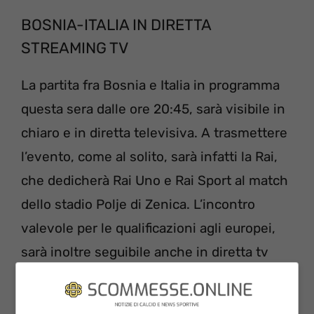
BOSNIA-ITALIA IN DIRETTA
STREAMING TV
La partita fra Bosnia e Italia in programma
questa sera dalle ore 20:45, sarà visibile in
chiaro e in diretta televisiva. A trasmettere
l’evento, come al solito, sarà infatti la Rai,
che dedicherà Rai Uno e Rai Sport al match
dello stadio Polje di Zenica. L’incontro
valevole per le qualificazioni agli europei,
sarà inoltre seguibile anche in diretta tv
streaming, quindi comodamente tramite
smartphone, personal computer o tablet.