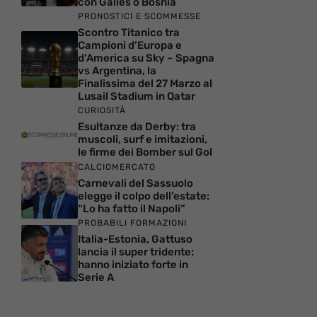
con Galles o Bosnia
PRONOSTICI E SCOMMESSE
Scontro Titanico tra
Campioni d’Europa e
d’America su Sky – Spagna
vs Argentina, la
Finalissima del 27 Marzo al
Lusail Stadium in Qatar
CURIOSITÀ
Esultanze da Derby: tra
muscoli, surf e imitazioni,
le firme dei Bomber sul Gol
CALCIOMERCATO
Carnevali del Sassuolo
elegge il colpo dell’estate:
“Lo ha fatto il Napoli”
PROBABILI FORMAZIONI
Italia-Estonia, Gattuso
lancia il super tridente:
hanno iniziato forte in
Serie A