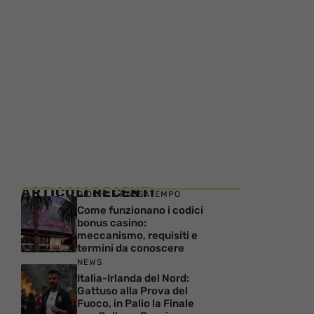
ARTICOLI RECENTI
GIOCHI E PASSATEMPO
Come funzionano i codici
bonus casino:
meccanismo, requisiti e
termini da conoscere
NEWS
Italia-Irlanda del Nord:
Gattuso alla Prova del
Fuoco, in Palio la Finale