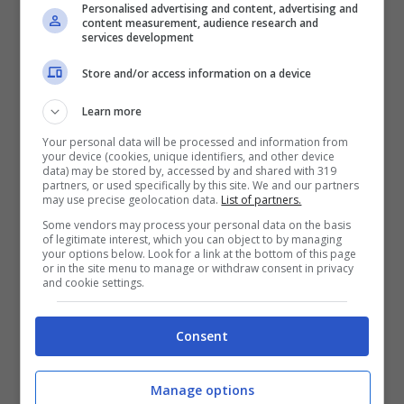
Personalised advertising and content, advertising and
content measurement, audience research and
controllando con attenzione i social delle
services development
due nazionali, Albania-Francia, a
Store and/or access information on a device
cominciare da Instagram, Twitter e
Learn more
Facebook, dove verranno pubblicati
Your personal data will be processed and information from
aggiornamenti sul risultato dell’incontro.
your device (cookies, unique identifiers, and other device
data) may be stored by, accessed by and shared with 319
Consigliabile da seguire anche le pagine
partners, or used specifically by this site. We and our partners
may use precise geolocation data.
List of partners.
ufficiali della Uefa.
Some vendors may process your personal data on the basis
of legitimate interest, which you can object to by managing
your options below. Look for a link at the bottom of this page
or in the site menu to manage or withdraw consent in privacy
and cookie settings.
Consent
Manage options