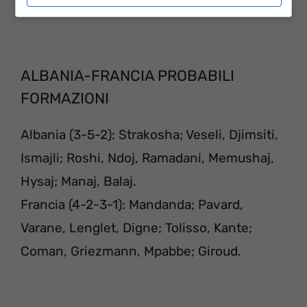
ALBANIA-FRANCIA PROBABILI
FORMAZIONI
Albania (3-5-2): Strakosha; Veseli, Djimsiti,
Ismajli; Roshi, Ndoj, Ramadani, Memushaj,
Hysaj; Manaj, Balaj.
Francia (4-2-3-1): Mandanda; Pavard,
Varane, Lenglet, Digne; Tolisso, Kante;
Coman, Griezmann, Mpabbe; Giroud.