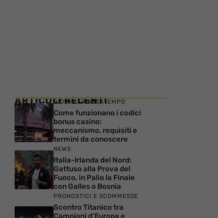
ARTICOLI RECENTI
GIOCHI E PASSATEMPO
Come funzionano i codici
bonus casino:
meccanismo, requisiti e
termini da conoscere
NEWS
Italia-Irlanda del Nord:
Gattuso alla Prova del
Fuoco, in Palio la Finale
con Galles o Bosnia
PRONOSTICI E SCOMMESSE
Scontro Titanico tra
Campioni d’Europa e