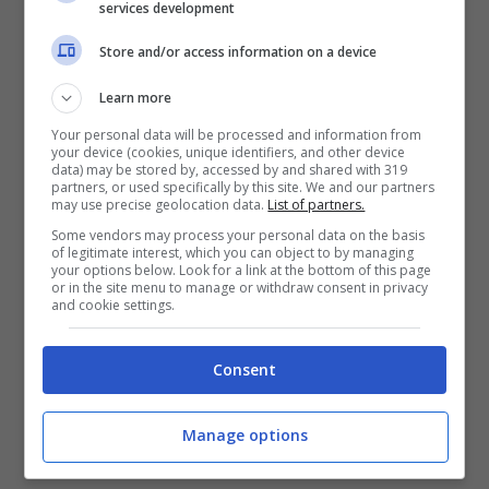
services development
Germania e Irlanda del Nord, a cominciare
Store and/or access information on a device
da Instagram, Twitter e Facebook, dove
Learn more
verranno pubblicati aggiornamenti sul
Your personal data will be processed and information from
risultato dell’incontro. Consigliabile da
your device (cookies, unique identifiers, and other device
data) may be stored by, accessed by and shared with 319
seguire anche le pagine ufficiali della Uefa.
partners, or used specifically by this site. We and our partners
may use precise geolocation data.
List of partners.
Some vendors may process your personal data on the basis
of legitimate interest, which you can object to by managing
your options below. Look for a link at the bottom of this page
or in the site menu to manage or withdraw consent in privacy
and cookie settings.
Consent
Manage options