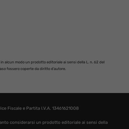
 alcun modo un prodotto editoriale ai sensi della L. n. 62 del
so fossero coperte da diritto d’autore.
e Fiscale e Partita I.V.A. 13461621008
nto considerarsi un prodotto editoriale ai sensi della