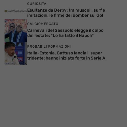
CURIOSITÀ
Esultanze da Derby: tra muscoli, surf e
imitazioni, le firme dei Bomber sul Gol
CALCIOMERCATO
Carnevali del Sassuolo elegge il colpo
dell’estate: “Lo ha fatto il Napoli”
PROBABILI FORMAZIONI
Italia-Estonia, Gattuso lancia il super
tridente: hanno iniziato forte in Serie A