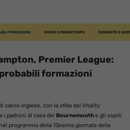
BILI FORMAZIONI
GIOCHI E PASSATEMPO
CURIOSITÀ E GOS
mpton, Premier League:
 probabili formazioni
calcio inglese, con la sfida del Vitality
a i padroni di casa del
Bournemouth
e gli ospiti
 nel programma della 13esima giornata della