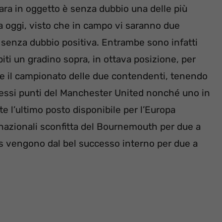
ra in oggetto è senza dubbio una delle più
a oggi, visto che in campo vi saranno due
senza dubbio positiva. Entrambe sono infatti
spiti un gradino sopra, in ottava posizione, per
ale il campionato delle due contendenti, tenendo
tessi punti del Manchester United nonché uno in
e l’ultimo posto disponibile per l’Europa
 nazionali sconfitta del Bournemouth per due a
s vengono dal bel successo interno per due a