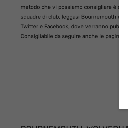
metodo che vi possiamo consigliare è quell
squadre di club, leggasi Bournemouth e W
Twitter e Facebook, dove verranno pubblica
Consigliabile da seguire anche le pagine uf