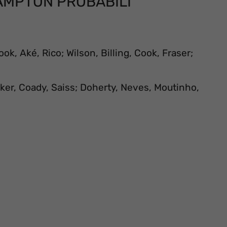
MPTON PROBABILI
, Aké, Rico; Wilson, Billing, Cook, Fraser;
er, Coady, Saiss; Doherty, Neves, Moutinho,