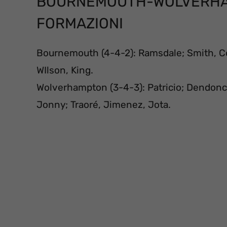
BOURNEMOUTH-WOLVERHA
FORMAZIONI
Bournemouth (4-4-2): Ramsdale; Smith, Cook
WIlson, King.
Wolverhampton (3-4-3): Patricio; Dendonck
Jonny; Traoré, Jimenez, Jota.