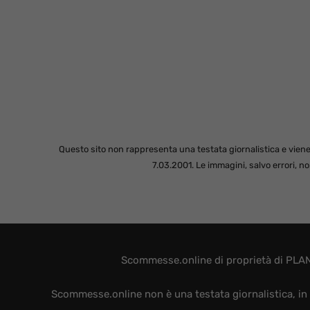
Questo sito non rappresenta una testata giornalistica e viene
7.03.2001. Le immagini, salvo errori, 
Scommesse.online di proprietà di PLAN
Scommesse.online non è una testata giornalistica, in 