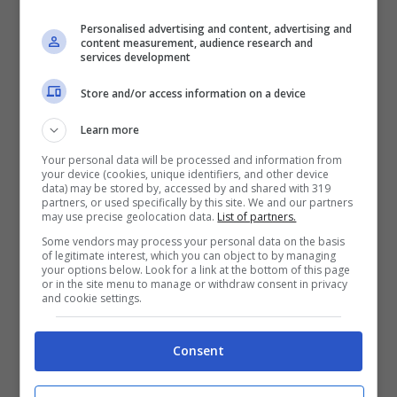
Petriccione i due interni, con Tachtsidis in
Personalised advertising and content, advertising and
mezzo, schierati dietro al trio Mancosu,
content measurement, audience research and
services development
Babacar, Lapadula.
Store and/or access information on a device
LECCE-CAGLIARI IN DIRETTA
Learn more
STREAMING TV
Your personal data will be processed and information from
your device (cookies, unique identifiers, and other device
data) may be stored by, accessed by and shared with 319
La sfida fra Lecce e Cagliari in programma
partners, or used specifically by this site. We and our partners
may use precise geolocation data.
List of partners.
dalle ore 20:45 di questa sera, sarà visibile
Some vendors may process your personal data on the basis
of legitimate interest, which you can object to by managing
in diretta tv ed in esclusiva su Sky Sport. Il
your options below. Look for a link at the bottom of this page
or in the site menu to manage or withdraw consent in privacy
match sarà quindi riservato ai soli abbonati
and cookie settings.
alla televisione satellitare, che non
Consent
dovranno fare altro che mettersi comodi
sul proprio divano e selezionale il canale