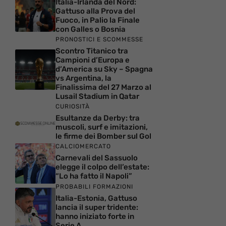
Italia-Irlanda del Nord:
Gattuso alla Prova del
Fuoco, in Palio la Finale
con Galles o Bosnia
PRONOSTICI E SCOMMESSE
Scontro Titanico tra
Campioni d’Europa e
d’America su Sky – Spagna
vs Argentina, la
Finalissima del 27 Marzo al
Lusail Stadium in Qatar
CURIOSITÀ
Esultanze da Derby: tra
muscoli, surf e imitazioni,
le firme dei Bomber sul Gol
CALCIOMERCATO
Carnevali del Sassuolo
elegge il colpo dell’estate:
“Lo ha fatto il Napoli”
PROBABILI FORMAZIONI
Italia-Estonia, Gattuso
lancia il super tridente:
hanno iniziato forte in
Serie A