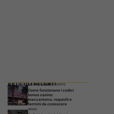
ARTICOLI RECENTI
GIOCHI E PASSATEMPO
Come funzionano i codici
bonus casino:
meccanismo, requisiti e
termini da conoscere
NEWS