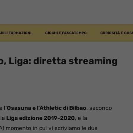
BILI FORMAZIONI
GIOCHI E PASSATEMPO
CURIOSITÀ E GOS
, Liga: diretta streaming
ra
l’Osasuna e l’Athletic di Bilbao
, secondo
 la
Liga edizione 2019-2020
, e la
Al momento in cui vi scriviamo le due