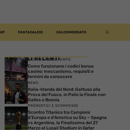
SIP
FANTACALCIO
CALCIOMERCATO
ARTICOLI RECENTI
GIOCHI E PASSATEMPO
Come funzionano i codici bonus
casino: meccanismo, requisiti e
termini da conoscere
NEWS
Italia-Irlanda del Nord: Gattuso alla
Prova del Fuoco, in Palio la Finale con
Galles o Bosnia
PRONOSTICI E SCOMMESSE
Scontro Titanico tra Campioni
d’Europa e d’America su Sky – Spagna
vs Argentina, la Finalissima del 27
Marzo al Lusail Stadium in Qatar