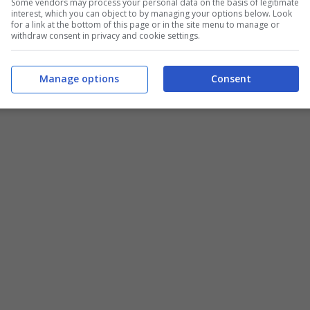
Some vendors may process your personal data on the basis of legitimate
interest, which you can object to by managing your options below. Look
for a link at the bottom of this page or in the site menu to manage or
withdraw consent in privacy and cookie settings.
Manage options
Consent