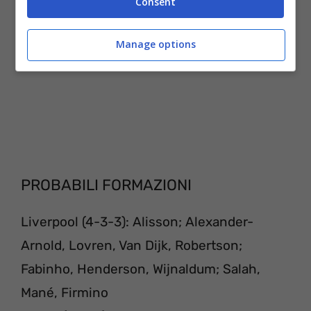
Consent
Manage options
PROBABILI FORMAZIONI
Liverpool (4-3-3): Alisson; Alexander-
Arnold, Lovren, Van Dijk, Robertson;
Fabinho, Henderson, Wijnaldum; Salah,
Mané, Firmino