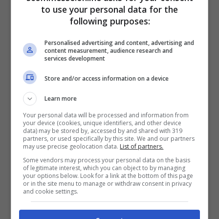
to use your personal data for the
Nel dettaglio la gara sarà trasmessa da Sky
following purposes:
Sport Uno e Sky Sport Football, e solo
coloro che saranno dotati di un
Personalised advertising and content, advertising and
content measurement, audience research and
abbonamento regolare alla tv satellitare
services development
potranno seguirla. Il match sarà visionabile
Store and/or access information on a device
anche in diretta tv streaming attraverso
Learn more
l’applicazione Sky Go, prevista in versione
Your personal data will be processed and information from
your device (cookies, unique identifiers, and other device
Android e iOS, e che permetterà la fruizione
data) may be stored by, accessed by and shared with 319
partners, or used specifically by this site. We and our partners
della partita via smartphone, tablet o
may use precise geolocation data.
List of partners.
personal computer. Infine vi ricordiamo
Some vendors may process your personal data on the basis
of legitimate interest, which you can object to by managing
Now Tv, altra piattaforma streaming di casa
your options below. Look for a link at the bottom of this page
or in the site menu to manage or withdraw consent in privacy
Sky, che necessita di un abbonamento.
and cookie settings.