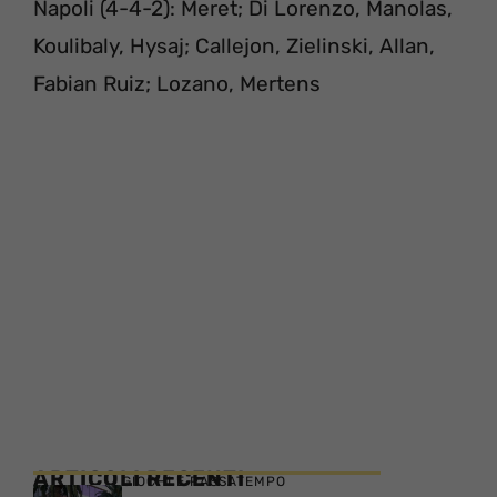
Napoli (4-4-2): Meret; Di Lorenzo, Manolas,
Koulibaly, Hysaj; Callejon, Zielinski, Allan,
Fabian Ruiz; Lozano, Mertens
ARTICOLI RECENTI
GIOCHI E PASSATEMPO