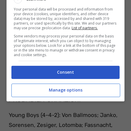
Sky, che necessita di un abbonamento.
Your personal data will be processed and information from
your device (cookies, unique identifiers, and other device
data) may be stored by, accessed by and shared with 319
partners, or used specifically by this site. We and our partners
may use precise geolocation data.
List of partners.
Some vendors may process your personal data on the basis
of legitimate interest, which you can object to by managing
your options below. Look for a link at the bottom of this page
or in the site menu to manage or withdraw consent in privacy
and cookie settings.
Consent
Manage options
PROBABILI FORMAZIONI
Young Boys (4-4-2): Von Ballmoos; Janko,
Sorensen, Zesiger, Lotomba; Fassnacht,