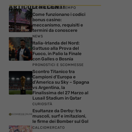
ARTICOLI RECENTI
GIOCHI E PASSATEMPO
Come funzionano i codici
bonus casino:
meccanismo, requisiti e
termini da conoscere
NEWS
Italia-Irlanda del Nord:
Gattuso alla Prova del
Fuoco, in Palio la Finale
con Galles o Bosnia
PRONOSTICI E SCOMMESSE
Scontro Titanico tra
Campioni d’Europa e
d’America su Sky – Spagna
vs Argentina, la
Finalissima del 27 Marzo al
Lusail Stadium in Qatar
CURIOSITÀ
Esultanze da Derby: tra
muscoli, surf e imitazioni,
le firme dei Bomber sul Gol
CALCIOMERCATO