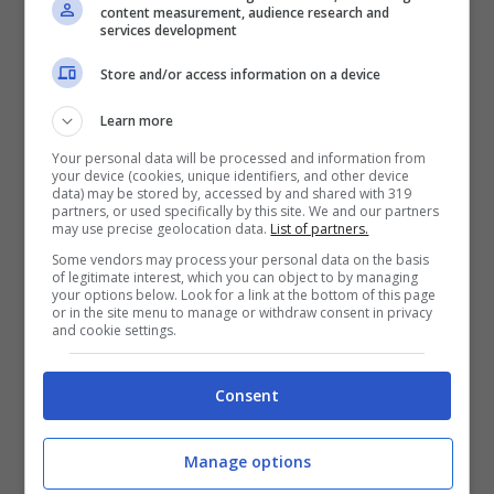
streaming, attraverso l’applicazione Sky Go,
content measurement, audience research and
services development
disponibile in versione Android e iOS, per la
Store and/or access information on a device
visione via smartphone, tablet o personal
computer. Infine l’ultimo modo, la
Learn more
piattaforma streaming Now Tv, che
Your personal data will be processed and information from
your device (cookies, unique identifiers, and other device
necessita anche in questo caso di un
data) may be stored by, accessed by and shared with 319
partners, or used specifically by this site. We and our partners
abbonamento.
may use precise geolocation data.
List of partners.
Some vendors may process your personal data on the basis
of legitimate interest, which you can object to by managing
your options below. Look for a link at the bottom of this page
or in the site menu to manage or withdraw consent in privacy
and cookie settings.
Consent
Manage options