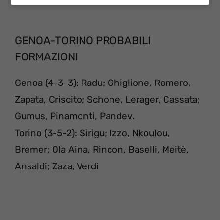
GENOA-TORINO PROBABILI
FORMAZIONI
Genoa (4-3-3): Radu; Ghiglione, Romero,
Zapata, Criscito; Schone, Lerager, Cassata;
Gumus, Pinamonti, Pandev.
Torino (3-5-2): Sirigu; Izzo, Nkoulou,
Bremer; Ola Aina, Rincon, Baselli, Meitè,
Ansaldi; Zaza, Verdi