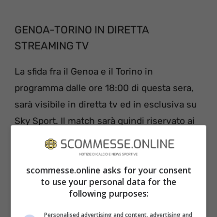
GENOA-TORINO IN DIRETTA
STREAMING TV
La sfida fra il Genoa e il Torino in
programma dalle ore 18:00 di questa sera,
sarà visibile in diretta tv ed in esclusiva su
Sky Sport. Il match sarà quindi riservato ai
soli abbonati alla televisione satellitare, che
non dovranno fare altro che mettersi
scommesse.online asks for your consent
comodi sul proprio divano e selezionale il
to use your personal data for the
canale dedicato. In alternativa potranno
following purposes:
seguire la partita del Franchi in diretta
Personalised advertising and content, advertising and