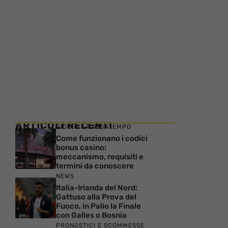
ARTICOLI RECENTI
GIOCHI E PASSATEMPO
Come funzionano i codici
bonus casino:
meccanismo, requisiti e
termini da conoscere
NEWS
Italia-Irlanda del Nord:
Gattuso alla Prova del
Fuoco, in Palio la Finale
con Galles o Bosnia
PRONOSTICI E SCOMMESSE