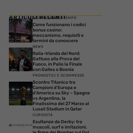
ARTICOLI RECENTI
GIOCHI E PASSATEMPO
Come funzionano i codici
bonus casino:
meccanismo, requisiti e
termini da conoscere
NEWS
Italia-Irlanda del Nord:
Gattuso alla Prova del
Fuoco, in Palio la Finale
con Galles o Bosnia
PRONOSTICI E SCOMMESSE
Scontro Titanico tra
Campioni d’Europa e
d’America su Sky – Spagna
vs Argentina, la
Finalissima del 27 Marzo al
Lusail Stadium in Qatar
CURIOSITÀ
Esultanze da Derby: tra
muscoli, surf e imitazioni,
le firme dei Bomber sul Gol