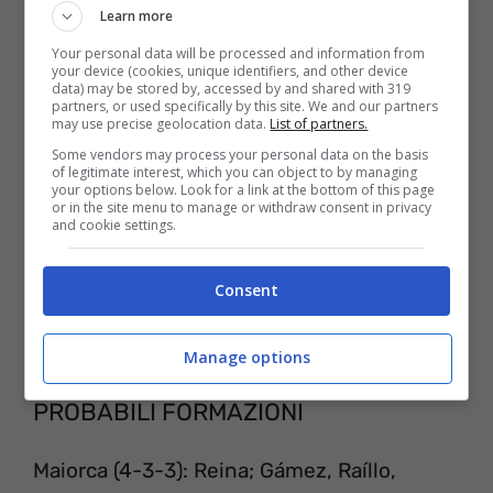
Learn more
quel punto DAZN sarà compreso nel vostro
Your personal data will be processed and information from
abbonamento in forma totalmente gratuita.
your device (cookies, unique identifiers, and other device
data) may be stored by, accessed by and shared with 319
partners, or used specifically by this site. We and our partners
may use precise geolocation data.
List of partners.
Some vendors may process your personal data on the basis
of legitimate interest, which you can object to by managing
your options below. Look for a link at the bottom of this page
or in the site menu to manage or withdraw consent in privacy
and cookie settings.
Consent
Manage options
PROBABILI FORMAZIONI
Maiorca (4-3-3): Reina; Gámez, Raíllo,