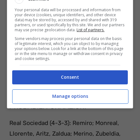
totalmente gratuita per questo anno.
Your personal data will be processed and information from
your device (cookies, unique identifiers, and other device
data) may be stored by, accessed by and shared with 319
partners, or used specifically by this site. We and our partners
may use precise geolocation data.
List of partners.
Some vendors may process your personal data on the basis
of legitimate interest, which you can object to by managing
your options below. Look for a link at the bottom of this page
or in the site menu to manage or withdraw consent in privacy
and cookie settings.
Consent
Manage options
PROBABILI FORMAZIONI
Real Sociedad (4-3-3): Remiro; Monreal,
Llorente, Aritz, Zaldua; Merino, Zubeldia,