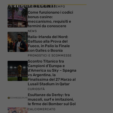
ARTICOLI RECENTI
GIOCHI E PASSATEMPO
Come funzionano i codici
bonus casino:
meccanismo, requisiti e
termini da conoscere
NEWS
Italia-Irlanda del Nord:
Gattuso alla Prova del
Fuoco, in Palio la Finale
con Galles o Bosnia
PRONOSTICI E SCOMMESSE
Scontro Titanico tra
Campioni d’Europa e
d’America su Sky – Spagna
vs Argentina, la
Finalissima del 27 Marzo al
Lusail Stadium in Qatar
CURIOSITÀ
Esultanze da Derby: tra
muscoli, surf e imitazioni,
le firme dei Bomber sul Gol
CALCIOMERCATO