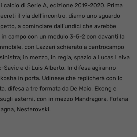
 calcio di Serie A, edizione 2019-2020. Prima
e decreti il via dell’incontro, diamo uno sguardo
oggetto, a cominciare dall’undici che avrebbe
ali in campo con un modulo 3-5-2 con davanti la
Immobile, con Lazzari schierato a centrocampo
 sinistra; in mezzo, in regia, spazio a Lucas Leiva
c-Savic e di Luis Alberto. In difesa agiranno
akosha in porta. Udinese che replicherà con lo
a, difesa a tre formata da De Maio, Ekong e
sugli esterni, con in mezzo Mandragora, Fofana
asagna, Nesterovski.