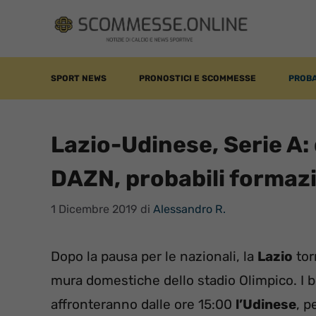
Vai
al
contenuto
SPORT NEWS
PRONOSTICI E SCOMMESSE
PROBA
Lazio-Udinese, Serie A:
DAZN, probabili formaz
1 Dicembre 2019
di
Alessandro R.
Dopo la pausa per le nazionali, la
Lazio
tor
mura domestiche dello stadio Olimpico. I b
affronteranno dalle ore 15:00
l’Udinese
, p