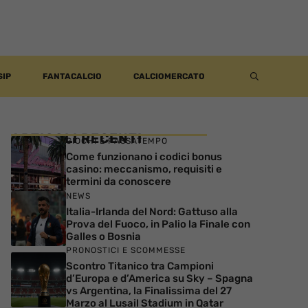
SIP
FANTACALCIO
CALCIOMERCATO
ARTICOLI RECENTI
GIOCHI E PASSATEMPO
Come funzionano i codici bonus
casino: meccanismo, requisiti e
termini da conoscere
NEWS
Italia-Irlanda del Nord: Gattuso alla
Prova del Fuoco, in Palio la Finale con
Galles o Bosnia
PRONOSTICI E SCOMMESSE
Scontro Titanico tra Campioni
d’Europa e d’America su Sky – Spagna
vs Argentina, la Finalissima del 27
Marzo al Lusail Stadium in Qatar