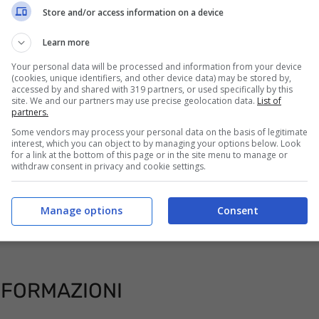
rete vedere DAZN sul decoder di Sky sempre
Store and/or access information on a device
 cui foste clienti di Sky Sport e di Sky Calcio
Learn more
lmente gratuita per questo anno.
Your personal data will be processed and information from your device
(cookies, unique identifiers, and other device data) may be stored by,
accessed by and shared with 319 partners, or used specifically by this
site. We and our partners may use precise geolocation data.
List of
partners.
Some vendors may process your personal data on the basis of legitimate
interest, which you can object to by managing your options below. Look
for a link at the bottom of this page or in the site menu to manage or
withdraw consent in privacy and cookie settings.
Manage options
Consent
 FORMAZIONI