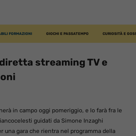
BILI FORMAZIONI
GIOCHI E PASSATEMPO
CURIOSITÀ E GOS
 diretta streaming TV e
ioni
nerà in campo oggi pomeriggio, e lo farà fra le
iancocelesti guidati da Simone Inzaghi
er una gara che rientra nel programma della