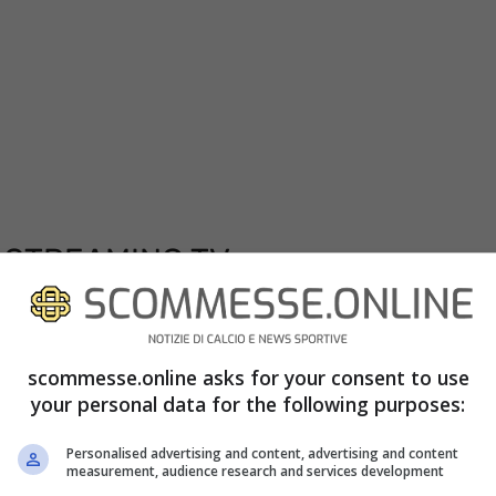
A STREAMING TV
:00 fra la Lazio e l’Udinese sarà visibile in
La piattaforma digitale si è infatti assicurata
scommesse.online asks for your consent to use
siva di tre match della Serie A, fra cui appunto la
your personal data for the following purposes:
nare il match dovrete quindi sottoscrivere un
Personalised advertising and content, advertising and content
measurement, audience research and services development
se, ricordandovi che i primi trenta giorni di