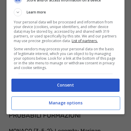
Store and/or access information on a device
almeno tre anni, a quel punto DAZN sarà
compreso nel vostro abbonamento in
Learn more
forma totalmente gratuita.
Your personal data will be processed and information from
your device (cookies, unique identifiers, and other device
data) may be stored by, accessed by and shared with 319
partners, or used specifically by this site. We and our partners
may use precise geolocation data.
List of partners.
Some vendors may process your personal data on the basis
of legitimate interest, which you can object to by managing
your options below. Look for a link at the bottom of this page
or in the site menu to manage or withdraw consent in privacy
and cookie settings.
Consent
Manage options
PROBABILI FORMAZIONI
MONACO (3-5-2): Lecomte; Maripan,