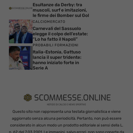
Esultanze da Derby: tra
muscoli, surf e imitazioni,
le firme dei Bomber sul Gol
CALCIOMERCATO
Carnevali del Sassuolo
elegge il colpo dell’estate:
“Lo ha fatto il Napoli”
PROBABILI FORMAZIONI
Italia-Estonia, Gattuso
lancia il super tridente:
hanno iniziato forte in
Serie A
Questo sito non rappresenta una testata giornalistica e viene
aggiornato senza alcuna periodicità. Pertanto, non può essere
considerato in alcun modo un prodotto editoriale ai sensi della L.
n. 62 del 7.03.2001. Le immagini, salvo errori, non sono coperte da