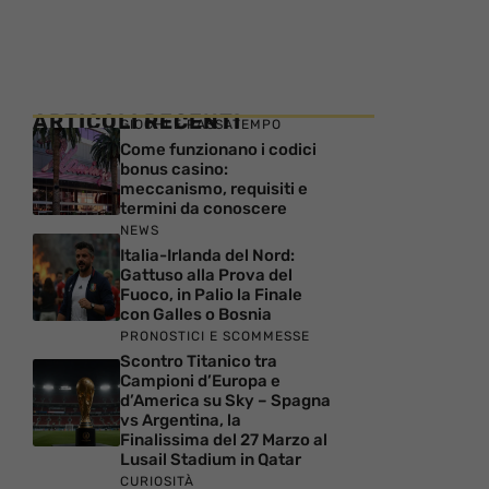
ARTICOLI RECENTI
GIOCHI E PASSATEMPO
Come funzionano i codici
bonus casino:
meccanismo, requisiti e
termini da conoscere
NEWS
Italia-Irlanda del Nord:
Gattuso alla Prova del
Fuoco, in Palio la Finale
con Galles o Bosnia
PRONOSTICI E SCOMMESSE
Scontro Titanico tra
Campioni d’Europa e
d’America su Sky – Spagna
vs Argentina, la
Finalissima del 27 Marzo al
Lusail Stadium in Qatar
CURIOSITÀ