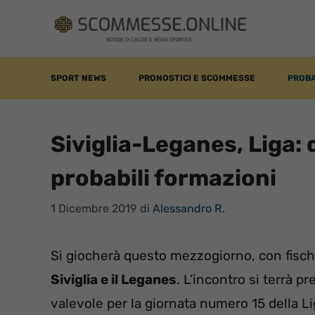
Vai
al
contenuto
SPORT NEWS
PRONOSTICI E SCOMMESSE
PROBA
Siviglia-Leganes, Liga: 
probabili formazioni
1 Dicembre 2019
di
Alessandro R.
Si giocherà questo mezzogiorno, con fischio d
Siviglia e il Leganes
. L’incontro si terrà 
valevole per la giornata numero 15 della L