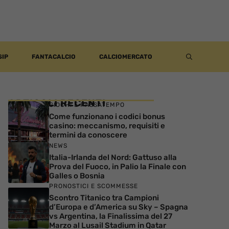
SIP
FANTACALCIO
CALCIOMERCATO
ARTICOLI RECENTI
GIOCHI E PASSATEMPO
Come funzionano i codici bonus
casino: meccanismo, requisiti e
termini da conoscere
NEWS
Italia-Irlanda del Nord: Gattuso alla
Prova del Fuoco, in Palio la Finale con
Galles o Bosnia
PRONOSTICI E SCOMMESSE
Scontro Titanico tra Campioni
d’Europa e d’America su Sky – Spagna
vs Argentina, la Finalissima del 27
Marzo al Lusail Stadium in Qatar