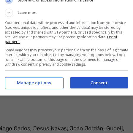
Store and/or access information on a device
aso foste clienti di Sky Sport e Sky Calcio da
Learn more
nte gratuito.
Your personal data will be processed and information from your device
(cookies, unique identifiers, and other device data) may be stored by,
accessed by and shared with 319 partners, or used specifically by this
site. We and our partners may use precise geolocation data.
List of
partners.
Some vendors may process your personal data on the basis of legitimate
interest, which you can object to by managing your options below. Look
for a link at the bottom of this page or in the site menu to manage or
withdraw consent in privacy and cookie settings.
Manage options
Consent
 Diego Carlos, Jesus Navas; Joan Jordán, Gudelj,