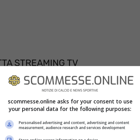
TTA STREAMING TV
programma questo mezzogiorno dalle ore 12:00 sarà
 su DAZN. La piattaforma digitale si è infatti
scommesse.online asks for your consent to use
 quest’anno trasmetterà tutte le partite del
your personal data for the following purposes:
gna. Per vedere il match dovrete quindi
Personalised advertising and content, advertising and content
9.99 euro al mese, ricordando che il primo mese
measurement, audience research and services development
ettamente da Sky, canale 209: anche in questo