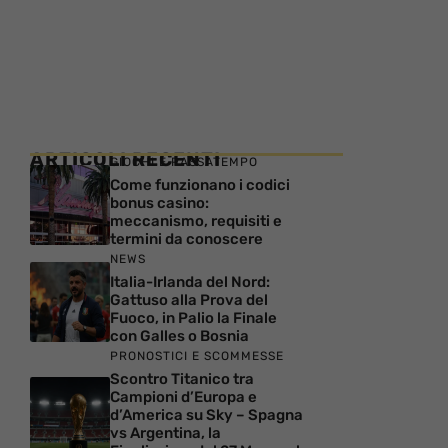
ARTICOLI RECENTI
GIOCHI E PASSATEMPO
Come funzionano i codici
bonus casino:
meccanismo, requisiti e
termini da conoscere
NEWS
Italia-Irlanda del Nord:
Gattuso alla Prova del
Fuoco, in Palio la Finale
con Galles o Bosnia
PRONOSTICI E SCOMMESSE
Scontro Titanico tra
Campioni d’Europa e
d’America su Sky – Spagna
vs Argentina, la