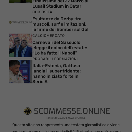
Finalissima del 27 Marzo al
Lusail Stadium in Qatar
CURIOSITÀ
Esultanze da Derby: tra
muscoli, surf e imitazioni,
le firme dei Bomber sul Gol
CALCIOMERCATO
Carnevali del Sassuolo
elegge il colpo dell’estate:
“Lo ha fatto il Napoli”
PROBABILI FORMAZIONI
Italia-Estonia, Gattuso
lancia il super tridente:
hanno iniziato forte in
Serie A
Questo sito non rappresenta una testata giornalistica e viene
aggiornato senza alcuna periodicità. Pertanto, non può essere