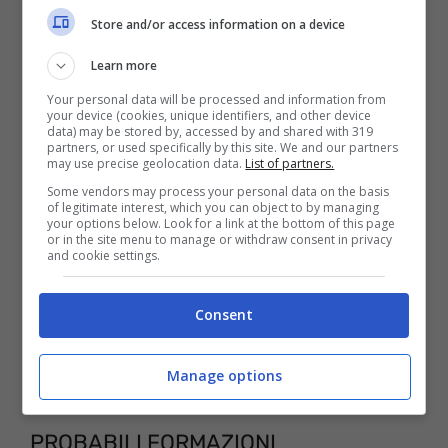
personal computer. Infine l’ultimo modo, la
Store and/or access information on a device
piattaforma streaming Now Tv, che
Learn more
necessita anche in questo caso di un
Your personal data will be processed and information from
your device (cookies, unique identifiers, and other device
abbonamento.
data) may be stored by, accessed by and shared with 319
partners, or used specifically by this site. We and our partners
may use precise geolocation data.
List of partners.
Some vendors may process your personal data on the basis
of legitimate interest, which you can object to by managing
your options below. Look for a link at the bottom of this page
or in the site menu to manage or withdraw consent in privacy
and cookie settings.
Consent
Manage options
PROBABILI FORMAZIONI