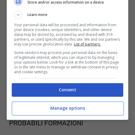
Store and/or access information on a device
clienti di Sky Sport e Sky Calcio da almeno
Learn more
tre anni, il canale sarà completamente
Your personal data will be processed and information from
gratuito.
your device (cookies, unique identifiers, and other device
data) may be stored by, accessed by and shared with 319
partners, or used specifically by this site. We and our partners
may use precise geolocation data.
List of partners.
Some vendors may process your personal data on the basis
of legitimate interest, which you can object to by managing
your options below. Look for a link at the bottom of this page
or in the site menu to manage or withdraw consent in privacy
and cookie settings.
Consent
Manage options
PROBABILI FORMAZIONI