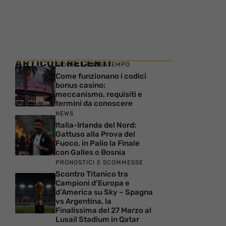
ARTICOLI RECENTI
GIOCHI E PASSATEMPO
Come funzionano i codici
bonus casino:
meccanismo, requisiti e
termini da conoscere
NEWS
Italia-Irlanda del Nord:
Gattuso alla Prova del
Fuoco, in Palio la Finale
con Galles o Bosnia
PRONOSTICI E SCOMMESSE
Scontro Titanico tra
Campioni d’Europa e
d’America su Sky – Spagna
vs Argentina, la
Finalissima del 27 Marzo al
Lusail Stadium in Qatar