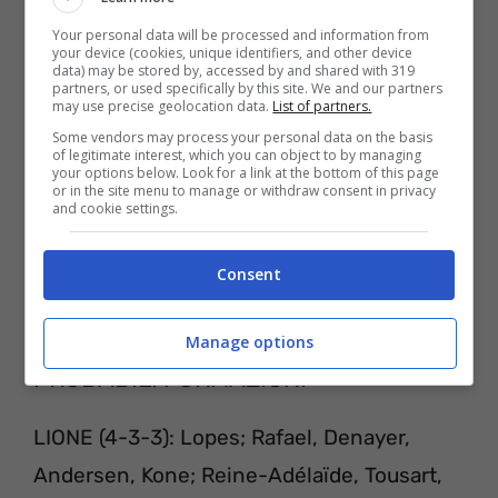
forma totalmente gratuita per questo anno.
Your personal data will be processed and information from
your device (cookies, unique identifiers, and other device
data) may be stored by, accessed by and shared with 319
partners, or used specifically by this site. We and our partners
may use precise geolocation data.
List of partners.
Some vendors may process your personal data on the basis
of legitimate interest, which you can object to by managing
your options below. Look for a link at the bottom of this page
or in the site menu to manage or withdraw consent in privacy
and cookie settings.
Consent
Manage options
PROBABILI FORMAZIONI
LIONE (4-3-3): Lopes; Rafael, Denayer,
Andersen, Kone; Reine-Adélaïde, Tousart,