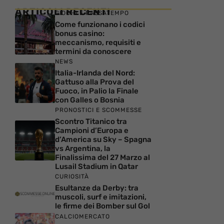
ARTICOLI RECENTI
GIOCHI E PASSATEMPO
Come funzionano i codici
bonus casino:
meccanismo, requisiti e
termini da conoscere
NEWS
Italia-Irlanda del Nord:
Gattuso alla Prova del
Fuoco, in Palio la Finale
con Galles o Bosnia
PRONOSTICI E SCOMMESSE
Scontro Titanico tra
Campioni d’Europa e
d’America su Sky – Spagna
vs Argentina, la
Finalissima del 27 Marzo al
Lusail Stadium in Qatar
CURIOSITÀ
Esultanze da Derby: tra
muscoli, surf e imitazioni,
le firme dei Bomber sul Gol
CALCIOMERCATO