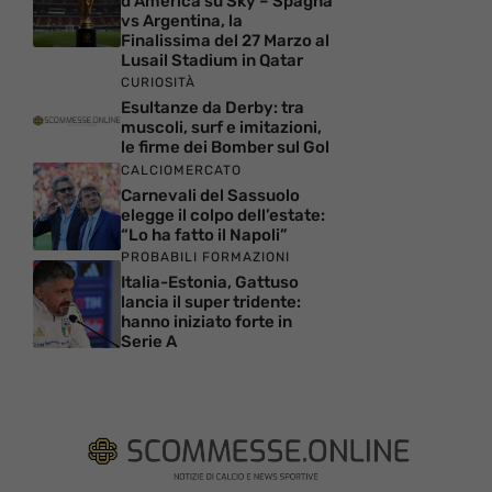
d’America su Sky – Spagna
vs Argentina, la
Finalissima del 27 Marzo al
Lusail Stadium in Qatar
CURIOSITÀ
Esultanze da Derby: tra
muscoli, surf e imitazioni,
le firme dei Bomber sul Gol
CALCIOMERCATO
Carnevali del Sassuolo
elegge il colpo dell’estate:
“Lo ha fatto il Napoli”
PROBABILI FORMAZIONI
Italia-Estonia, Gattuso
lancia il super tridente:
hanno iniziato forte in
Serie A