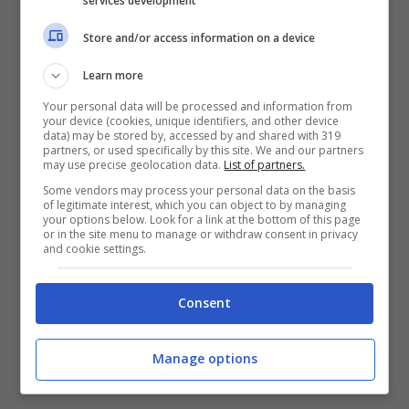
services development
match sarà visionabile via personal
Store and/or access information on a device
computer, tablet o smartphone. Vi
Learn more
ricordiamo infine i social delle due squadre,
Your personal data will be processed and information from
Udinese e Bologna, in particolare
your device (cookies, unique identifiers, and other device
data) may be stored by, accessed by and shared with 319
Instagram, Twitter e Facebook, nonché
partners, or used specifically by this site. We and our partners
may use precise geolocation data.
List of partners.
quelli della Coppa Italia e della Federcalcio.
Some vendors may process your personal data on the basis
of legitimate interest, which you can object to by managing
your options below. Look for a link at the bottom of this page
or in the site menu to manage or withdraw consent in privacy
and cookie settings.
Consent
Manage options