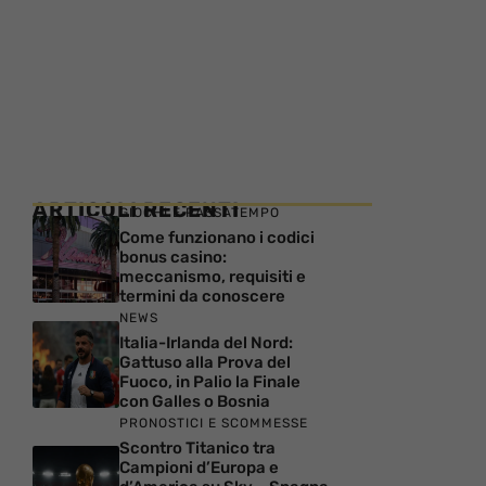
ARTICOLI RECENTI
GIOCHI E PASSATEMPO
Come funzionano i codici
bonus casino:
meccanismo, requisiti e
termini da conoscere
NEWS
Italia-Irlanda del Nord:
Gattuso alla Prova del
Fuoco, in Palio la Finale
con Galles o Bosnia
PRONOSTICI E SCOMMESSE
Scontro Titanico tra
Campioni d’Europa e