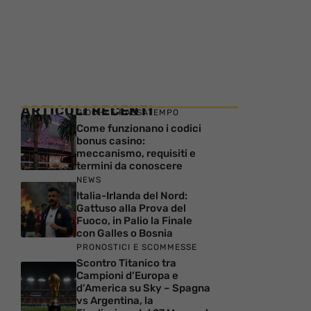
ARTICOLI RECENTI
GIOCHI E PASSATEMPO
Come funzionano i codici
bonus casino:
meccanismo, requisiti e
termini da conoscere
NEWS
Italia-Irlanda del Nord:
Gattuso alla Prova del
Fuoco, in Palio la Finale
con Galles o Bosnia
PRONOSTICI E SCOMMESSE
Scontro Titanico tra
Campioni d’Europa e
d’America su Sky – Spagna
vs Argentina, la