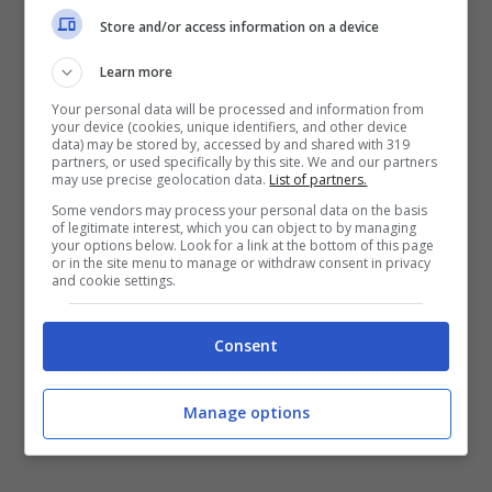
cominciare da Instagram, Twitter e
Store and/or access information on a device
Facebook, dove verranno pubblicati
Learn more
aggiornamenti sul risultato dell’incontro.
Your personal data will be processed and information from
your device (cookies, unique identifiers, and other device
Consigliabile da seguire anche le pagine
data) may be stored by, accessed by and shared with 319
partners, or used specifically by this site. We and our partners
ufficiali della Bundesliga
may use precise geolocation data.
List of partners.
Some vendors may process your personal data on the basis
of legitimate interest, which you can object to by managing
your options below. Look for a link at the bottom of this page
or in the site menu to manage or withdraw consent in privacy
and cookie settings.
Consent
Manage options