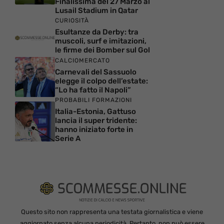
Finalissima del 27 Marzo al
Lusail Stadium in Qatar
CURIOSITÀ
Esultanze da Derby: tra
muscoli, surf e imitazioni,
le firme dei Bomber sul Gol
CALCIOMERCATO
Carnevali del Sassuolo
elegge il colpo dell’estate:
“Lo ha fatto il Napoli”
PROBABILI FORMAZIONI
Italia-Estonia, Gattuso
lancia il super tridente:
hanno iniziato forte in
Serie A
Questo sito non rappresenta una testata giornalistica e viene
aggiornato senza alcuna periodicità. Pertanto, non può essere