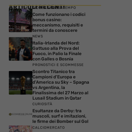
ARTICOLI RECENTI
GIOCHI E PASSATEMPO
Come funzionano i codici
bonus casino:
meccanismo, requisiti e
termini da conoscere
NEWS
Italia-Irlanda del Nord:
Gattuso alla Prova del
Fuoco, in Palio la Finale
con Galles o Bosnia
PRONOSTICI E SCOMMESSE
Scontro Titanico tra
Campioni d’Europa e
d’America su Sky – Spagna
vs Argentina, la
Finalissima del 27 Marzo al
Lusail Stadium in Qatar
CURIOSITÀ
Esultanze da Derby: tra
muscoli, surf e imitazioni,
le firme dei Bomber sul Gol
CALCIOMERCATO