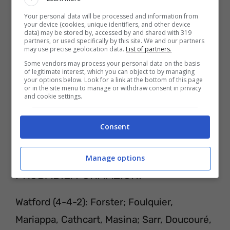
ufficiali della FA e della Premier League.
Your personal data will be processed and information from
your device (cookies, unique identifiers, and other device
data) may be stored by, accessed by and shared with 319
partners, or used specifically by this site. We and our partners
may use precise geolocation data.
List of partners.
Some vendors may process your personal data on the basis
of legitimate interest, which you can object to by managing
your options below. Look for a link at the bottom of this page
or in the site menu to manage or withdraw consent in privacy
and cookie settings.
Consent
Manage options
PROBABILI FORMAZIONI
Watford (4-4-2): Forster; Foulquier,
Mariappa, Cathcart, Masina; Sarr, Doucouré,