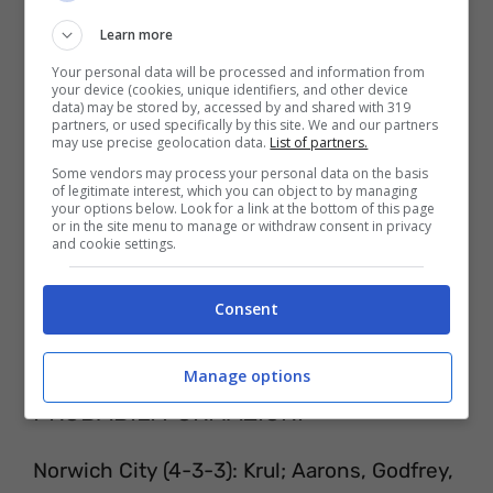
Consigliabile da seguire anche le pagine
Learn more
ufficiali della FA e della Premier League.
Your personal data will be processed and information from
your device (cookies, unique identifiers, and other device
data) may be stored by, accessed by and shared with 319
partners, or used specifically by this site. We and our partners
may use precise geolocation data.
List of partners.
Some vendors may process your personal data on the basis
of legitimate interest, which you can object to by managing
your options below. Look for a link at the bottom of this page
or in the site menu to manage or withdraw consent in privacy
and cookie settings.
Consent
Manage options
PROBABILI FORMAZIONI
Norwich City (4-3-3): Krul; Aarons, Godfrey,