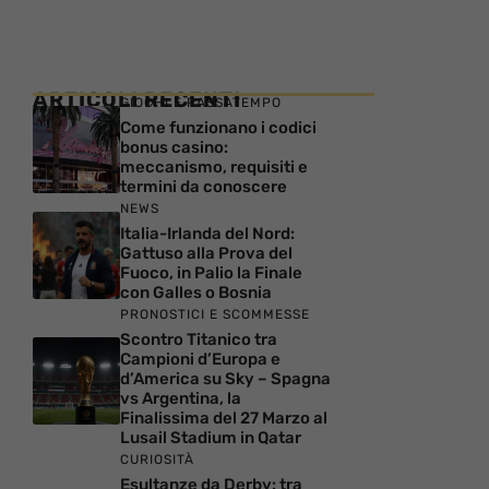
ARTICOLI RECENTI
GIOCHI E PASSATEMPO
Come funzionano i codici
bonus casino:
meccanismo, requisiti e
termini da conoscere
NEWS
Italia-Irlanda del Nord:
Gattuso alla Prova del
Fuoco, in Palio la Finale
con Galles o Bosnia
PRONOSTICI E SCOMMESSE
Scontro Titanico tra
Campioni d’Europa e
d’America su Sky – Spagna
vs Argentina, la
Finalissima del 27 Marzo al
Lusail Stadium in Qatar
CURIOSITÀ
Esultanze da Derby: tra