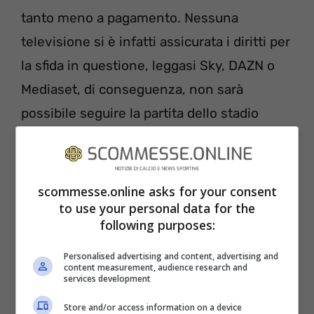
tanto meno a pagamento. Nessuna
televisione si è infatti assicurata i diritti per
la sfida in questione, leggasi Sky, DAZN o
Mediaset, di conseguenza, non sarà
possibile seguire la partita dello stadio
Carrow Road di Norwich in diretta televisiva
o in streaming. L’unico metodo che vi
possiamo consigliare è quello di seguire
scommesse.online asks for your consent
to use your personal data for the
con attenzione i social delle due squadre,
following purposes:
Norwich City e Sheffield United, a
cominciare da Instagram, Twitter e
Personalised advertising and content, advertising and
content measurement, audience research and
Facebook, dove verranno pubblicati
services development
aggiornamenti sul risultato dell’incontro.
Store and/or access information on a device