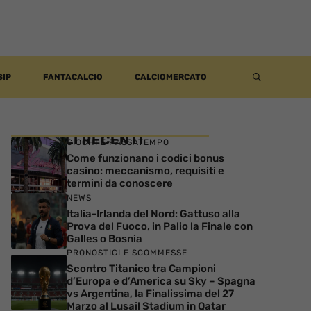
SIP
FANTACALCIO
CALCIOMERCATO
ARTICOLI RECENTI
GIOCHI E PASSATEMPO
Come funzionano i codici bonus
casino: meccanismo, requisiti e
termini da conoscere
NEWS
Italia-Irlanda del Nord: Gattuso alla
Prova del Fuoco, in Palio la Finale con
Galles o Bosnia
PRONOSTICI E SCOMMESSE
Scontro Titanico tra Campioni
d’Europa e d’America su Sky – Spagna
vs Argentina, la Finalissima del 27
Marzo al Lusail Stadium in Qatar