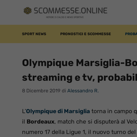
Vai
al
contenuto
SPORT NEWS
PRONOSTICI E SCOMMESSE
PROBA
Olympique Marsiglia-Bor
streaming e tv, probabi
8 Dicembre 2019
di
Alessandro R.
L’
Olympique di Marsiglia
torna in campo qu
il
Bordeaux
, match che si disputerà al Ve
numero 17 della Ligue 1, il nuovo turno de