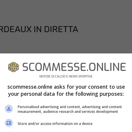
RDEAUX IN DIRETTA
l Bordeaux in programma questa sera dalle ore
 tv streaming su DAZN. La piattaforma digitale si
1 2019-2020 e quest’anno trasmetterà tutte le
scommesse.online asks for your consent to use
e di Francia. Per vedere il match dovrete quindi
your personal data for the following purposes:
9.99 euro al mese, ricordando che il primo mese
Personalised advertising and content, advertising and content
ettamente da Sky, canale 209: anche in questo
measurement, audience research and services development
aso foste clienti di Sky Sport e Sky Calcio da
Store and/or access information on a device
nte gratuito.