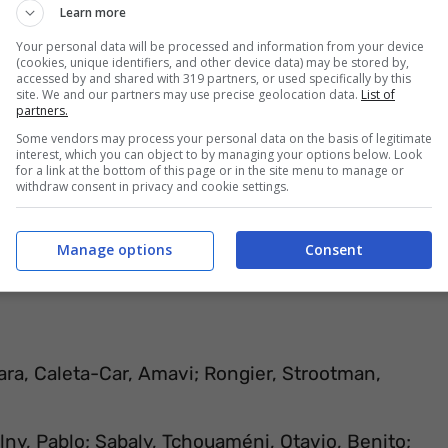
Learn more
Your personal data will be processed and information from your device
(cookies, unique identifiers, and other device data) may be stored by,
accessed by and shared with 319 partners, or used specifically by this
site. We and our partners may use precise geolocation data.
List of
partners.
Some vendors may process your personal data on the basis of legitimate
interest, which you can object to by managing your options below. Look
for a link at the bottom of this page or in the site menu to manage or
withdraw consent in privacy and cookie settings.
Manage options
Consent
ra, Caleta-Car, Amavi; Rongier, Strootman,
ny, Pablo; Sabaly, Tchouaméni, Otavio, Benito;