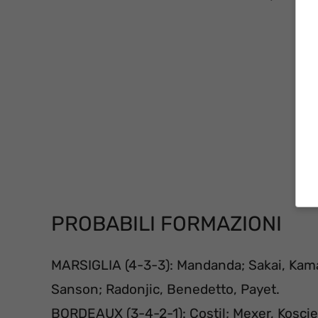
PROBABILI FORMAZIONI
MARSIGLIA (4-3-3): Mandanda; Sakai, Kama
Sanson; Radonjic, Benedetto, Payet.
BORDEAUX (3-4-2-1): Costil; Mexer, Kosciel