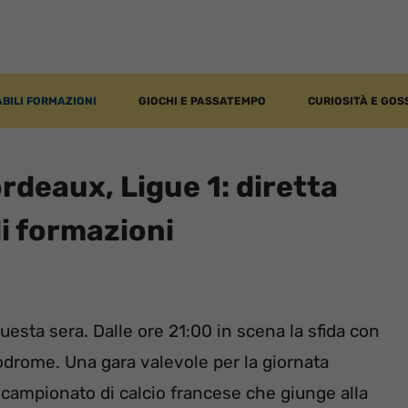
BILI FORMAZIONI
GIOCHI E PASSATEMPO
CURIOSITÀ E GOS
deaux, Ligue 1: diretta
li formazioni
esta sera. Dalle ore 21:00 in scena la sfida con
lodrome. Una gara valevole per la giornata
l campionato di calcio francese che giunge alla