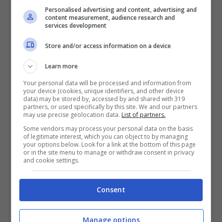
facendo potrete gustarvi l’incontro
Personalised advertising and content, advertising and
content measurement, audience research and
comodamente dal vostro personal
services development
computer, tablet o smartphone. Vi
Store and/or access information on a device
ricordiamo anche l’opzione Now Tv, altra
Learn more
piattaforma in streaming dell’universo Sky
Your personal data will be processed and information from
your device (cookies, unique identifiers, and other device
che necessita di un abbonamento, infine,
data) may be stored by, accessed by and shared with 319
partners, or used specifically by this site. We and our partners
per tutti coloro che volessero vedere in
may use precise geolocation data.
List of partners.
chiaro il match, potranno gustarlo su Tv8, al
Some vendors may process your personal data on the basis
of legitimate interest, which you can object to by managing
numero 8 o 108 del vostro telecomando.
your options below. Look for a link at the bottom of this page
or in the site menu to manage or withdraw consent in privacy
and cookie settings.
Consent
Manage options