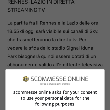
RENNES-LAZIO IN DIRETTA
STREAMING TV
La partita fra il Rennes e la Lazio delle ore
18:55 di oggi sarà visibile sui canali di Sky,
che trasmetteranno la diretta tv. Per
vedere la sfida dello stadio Signal Iduna
Park bisognerà quindi essere dotati di un
abbonamento valido all’emittente televisiva
satellitare e collegarsi ai canali dedicati.
Sarà inoltre possibile la visione in diretta
streaming tramite l’app dedicata Sky Go,
scommesse.online asks for your consent
to use your personal data for the
riservata sempre ai soli abbonati, e
following purposes:
disponibile in versione Android e iOS: così