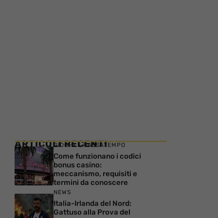
ARTICOLI RECENTI
GIOCHI E PASSATEMPO
Come funzionano i codici
bonus casino:
meccanismo, requisiti e
termini da conoscere
NEWS
Italia-Irlanda del Nord:
Gattuso alla Prova del