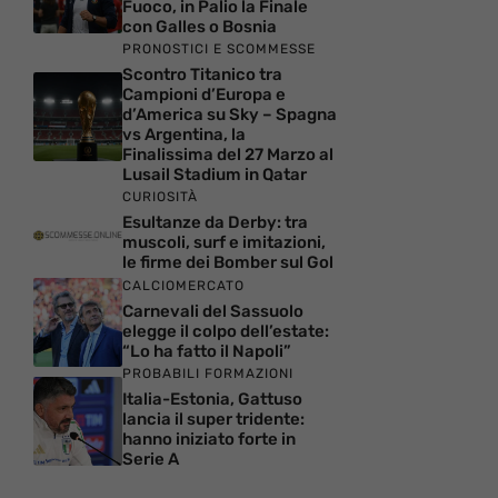
Fuoco, in Palio la Finale
con Galles o Bosnia
PRONOSTICI E SCOMMESSE
Scontro Titanico tra
Campioni d’Europa e
d’America su Sky – Spagna
vs Argentina, la
Finalissima del 27 Marzo al
Lusail Stadium in Qatar
CURIOSITÀ
Esultanze da Derby: tra
muscoli, surf e imitazioni,
le firme dei Bomber sul Gol
CALCIOMERCATO
Carnevali del Sassuolo
elegge il colpo dell’estate:
“Lo ha fatto il Napoli”
PROBABILI FORMAZIONI
Italia-Estonia, Gattuso
lancia il super tridente:
hanno iniziato forte in
Serie A