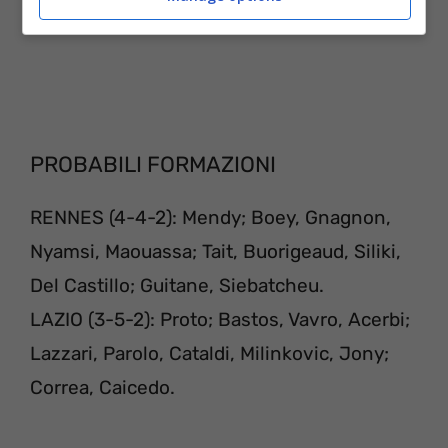
PROBABILI FORMAZIONI
RENNES (4-4-2): Mendy; Boey, Gnagnon,
Nyamsi, Maouassa; Tait, Buorigeaud, Siliki,
Del Castillo; Guitane, Siebatcheu.
LAZIO (3-5-2): Proto; Bastos, Vavro, Acerbi;
Lazzari, Parolo, Cataldi, Milinkovic, Jony;
Correa, Caicedo.